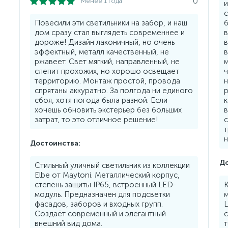
0
Менее 1 года
и
с
Повесили эти светильники на забор, и наш
б
дом сразу стал выглядеть современнее и
в
дороже! Дизайн лаконичный, но очень
в
эффектный, металл качественный, не
в
ржавеет. Свет мягкий, направленный, не
м
слепит прохожих, но хорошо освещает
ч
территорию. Монтаж простой, провода
спрятаны аккуратно. За полгода ни единого
р
сбоя, хотя погода была разной. Если
к
хочешь обновить экстерьер без больших
в
затрат, то это отличное решение!
с
т
н
Достоинства:
До
Стильный уличный светильник из коллекции
Elbe от Maytoni. Металлический корпус,
степень защиты IP65, встроенный LED-
К
модуль. Предназначен для подсветки
фасадов, заборов и входных групп.
Создаёт современный и элегантный
внешний вид дома.
т