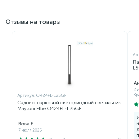
Отзывы на товары
Ар
Па
L5
Ан
2 
Кр
Артикул:
O424FL-L25GF
Садово-парковый светодиодный светильник
Maytoni Elbe O424FL-L25GF
И
Вова Е.
д
7 июля 2026
п