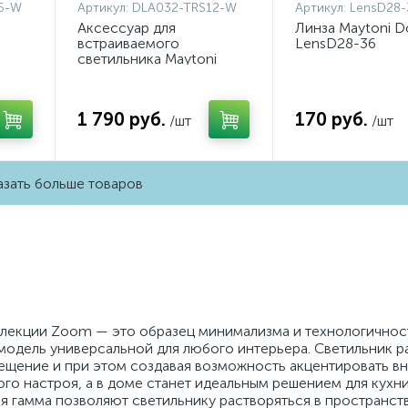
5-W
Артикул:
DLA032-TRS12-W
Артикул:
LensD28-
Аксессуар для
Линза Maytoni D
встраиваемого
LensD28-36
светильника Maytoni
Downlight DLA032-
TRS12-W
1 790 руб.
170 руб.
/шт
/шт
зать больше товаров
лекции Zoom — это образец минимализма и технологичност
 модель универсальной для любого интерьера. Светильник р
ещение и при этом создавая возможность акцентировать в
ого настроя, а в доме станет идеальным решением для кухни
я гамма позволяют светильнику растворяться в пространств