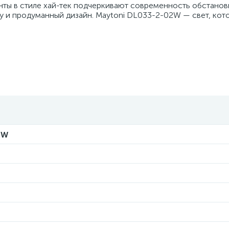
нты в стиле хай-тек подчеркивают современность обстанов
ту и продуманный дизайн. Maytoni DL033-2-02W — свет, кот
2W