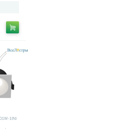
01W-1(N)