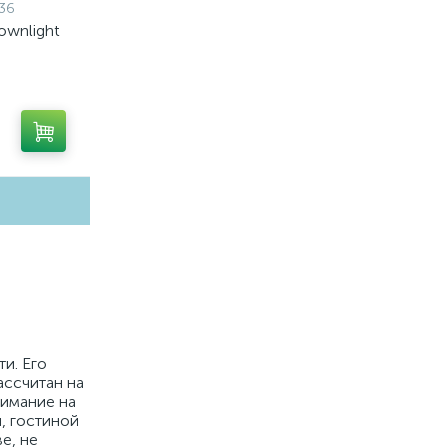
36
ownlight
и. Его
ассчитан на
нимание на
, гостиной
е, не