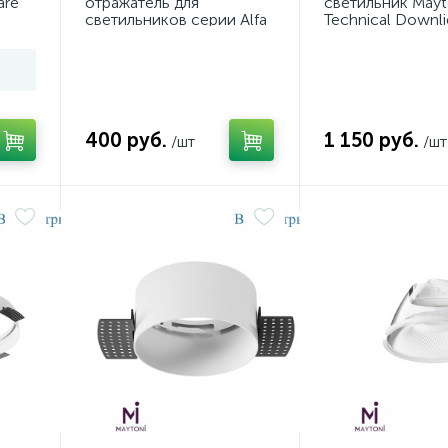
are
отражатель для
светильник Mayt
светильников серии Alfa
Technical Downli
LED Maytoni Downlight
Zoom DL033-2-
Ring8-10W-SQ-W
1(N)
400 руб.
1 150 руб.
/шт
/шт