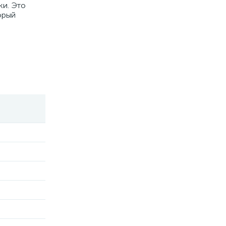
ки. Это
орый