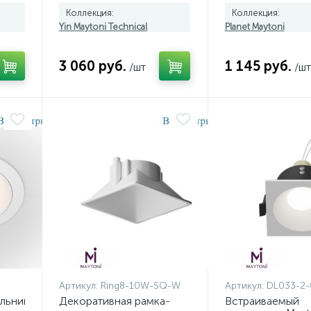
L12W4K-W
2-L6W4K
Коллекция:
Коллекция:
Yin Maytoni Technical
Planet Maytoni
3 060 руб.
1 145 руб.
/шт
/шт
Артикул:
Ring8-10W-SQ-W
Артикул:
DL033-2-
льник
Декоративная рамка-
Встраиваемый