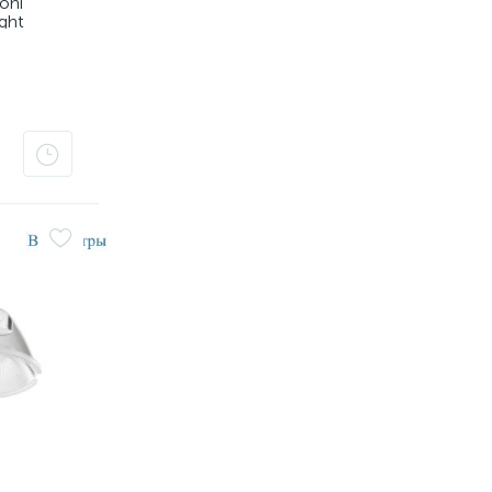
oni
ght
01W-