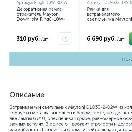
Артикул:
Ring8-10W-RD-W
Артикул:
DLA032-TRS4
Декоративная рамка-
Рамка для
отражатель Maytoni
встраиваемого
Downlight Ring8-10W-
светильника Maytoni
RD-W
Downlight DLA032-
TRS45-W
310 руб.
6 690 руб.
/шт
/шт
Пока
Описание
Встраиваемый светильник Maytoni DL033-2-02W из кол
корпус из металла выполнен в белом цвете, что делает
две лампы GU10, обеспечивая яркое, равномерное осв
важных деталях. В офисе он добавит строгости и делов
или кабинета. Лаконичная форма и нейтральная цветова