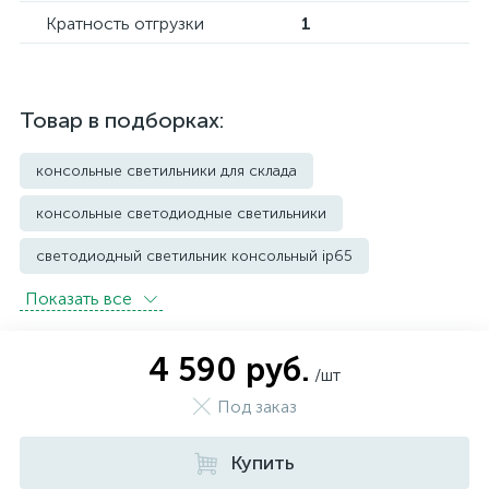
Кратность отгрузки
1
Товар в подборках:
консольные светильники для склада
консольные светодиодные светильники
светодиодный светильник консольный ip65
Показать всe
Уличные светильники грунтовые
Уличные фонари
4 590 руб.
/шт
Под заказ
Купить