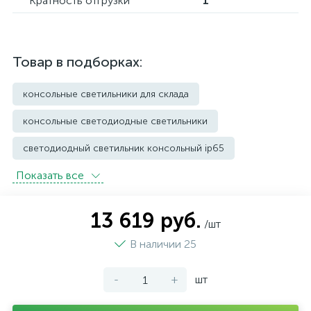
Кратность отгрузки
1
Товар в подборках:
консольные светильники для склада
консольные светодиодные светильники
светодиодный светильник консольный ip65
Показать всe
Уличные светильники грунтовые
Уличные фонари
13 619 руб.
/шт
В наличии 25
-
+
шт