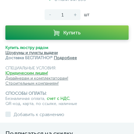
уличные светильники Odeon Light
-
+
шт
Уличные светильники грунтовые
уличные светильники Россия
Уличные фонари
Купить
Купить люстру рядом
Шоурумы и пункты выдачи
Доставка БЕСПЛАТНО!*
Подробнее
СПЕЦИАЛЬНЫЕ УСЛОВИЯ:
Юридическим лицам!
Дизайнерам и комплектаторам!
Строительным компаниям!
СПОСОБЫ ОПЛАТЫ:
Безналичная оплата,
счет с НДС
,
QR-код, карта, по ссылке, наличные
Добавить к сравнению
Подписаться на скидку