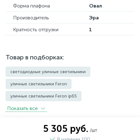
Форма плафона
Овал
Производитель
Эра
Кратность отгрузки
1
Товар в подборках:
светодиодные уличные светильники
уличные светильники Feron
уличные светильники Feron ip65
Показать всe
уличные светильники ip65
уличные светильники Lightstar
5 305 руб.
/шт
уличные светильники Maytoni
В наличии 100