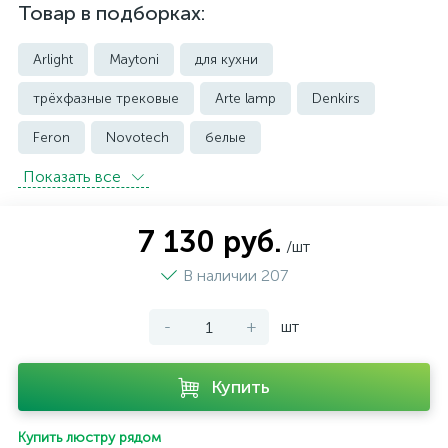
Товар в подборках:
Arlight
Maytoni
для кухни
трёхфазные трековые
Arte lamp
Denkirs
Feron
Novotech
белые
Показать всe
встраиваемые трековые
магнитные трековые светильники
7 130 руб.
/шт
модульные трековые
подвесные трековые
В наличии 207
с цоколем GU10
-
+
шт
светильники для модульной системы
светодиодные трековые
трековые однофазные
Купить
черные
ЭРА
Crystal Lux
Ambrella
Купить люстру рядом