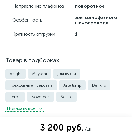
Направление плафонов
поворотное
для однофазного
Особенность
шинопровода
Кратность отгрузки
1
Товар в подборках:
Arlight
Maytoni
для кухни
трёхфазные трековые
Arte lamp
Denkirs
Feron
Novotech
белые
Показать всe
встраиваемые трековые
магнитные трековые светильники
3 200 руб.
/шт
модульные трековые
подвесные трековые