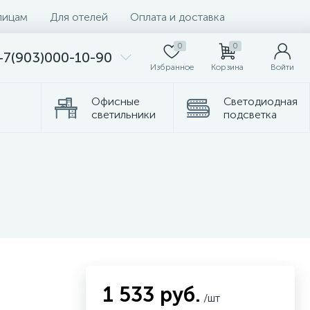
лицам
Для отелей
Оплата и доставка
0
0
+7(903)000-10-90
Избранное
Корзина
Войти
Офисные
Светодиодная
светильники
подсветка
омплектующие
Торшеры
1 533 руб.
/шт