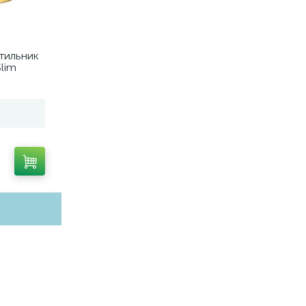
тильник
lim