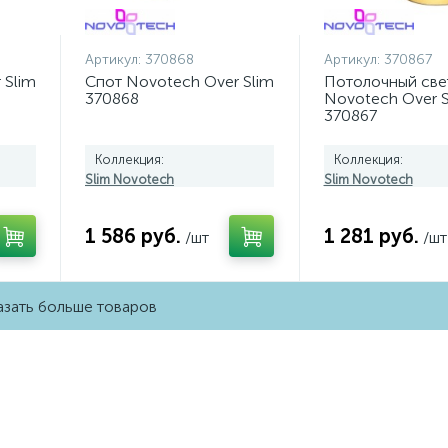
Артикул:
370868
Артикул:
370867
 Slim
Спот Novotech Over Slim
Потолочный све
370868
Novotech Over S
370867
Коллекция:
Коллекция:
Slim Novotech
Slim Novotech
1 586 руб.
1 281 руб.
/шт
/шт
зать больше товаров