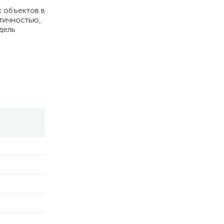
х объектов в
ктичностью,
дель