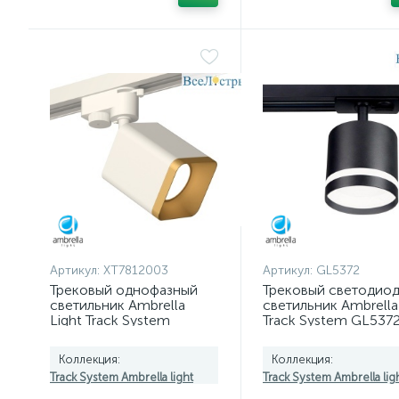
Артикул:
XT7812003
Артикул:
GL5372
Трековый однофазный
Трековый светодио
светильник Ambrella
светильник Ambrella 
Light Track System
Track System GL537
XT7812003 (A2520,
C7812, N7704)
Коллекция:
Коллекция:
Track System Ambrella light
Track System Ambrella lig