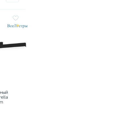
тный
ella
em