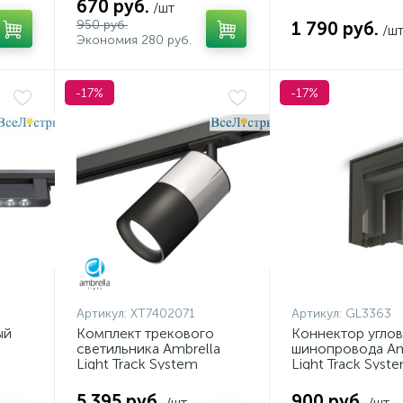
670 руб.
/шт
950 руб.
1 790 руб.
/ш
Экономия 280 руб.
-17%
-17%
Артикул:
XT7402071
Артикул:
GL3363
ый
Комплект трекового
Коннектор углов
светильника Ambrella
шинопровода Am
Light Track System
Light Track Syst
XT7402071 (A2537, C7405,
GL3363
A2071, C7402, N7021)
5 395 руб.
900 руб.
/шт
/шт