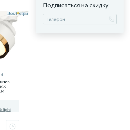
Подписаться на скидку
04
льник
ack
04
8101,
a light