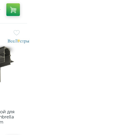
т
ой для
brella
em