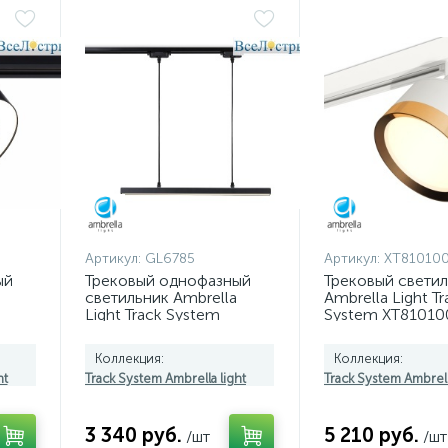
Артикул:
GL6785
Артикул:
XT81010
ый
Трековый однофазный
Трековый свети
светильник Ambrella
Ambrella Light Tr
Light Track System
System XT81010
GL6785
(A2524, A2105, C
N8124)
Коллекция:
Коллекция:
ht
Track System Ambrella light
Track System Ambrell
3 340 руб.
5 210 руб.
/шт
/шт