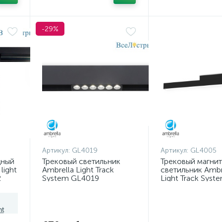
-29%
Артикул:
GL4019
Артикул:
GL4005
дный
Трековый светильник
Трековый магни
light
Ambrella Light Track
светильник Ambr
2
System GL4019
Light Track Syst
GL4005
ht