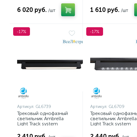
6 020 руб.
1 610 руб.
/шт
/шт
-17%
-17%
Артикул:
GL6739
Артикул:
GL6709
Трековый однофазный
Трековый однофазн
светильник Ambrella
светильник Ambrella
Light Track system
Light Track system
GL6739
GL6709
2 410 руб.
2 440 руб.
/шт
/шт