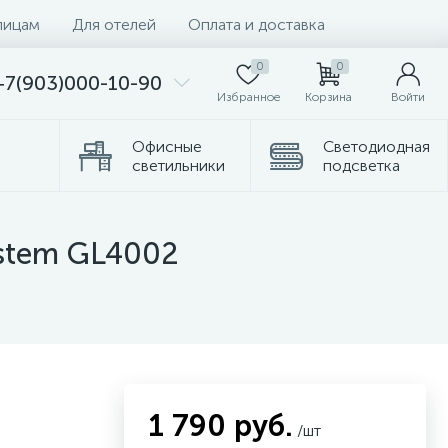
лицам
Для отелей
Оплата и доставка
0
0
+7(903)000-10-90
Избранное
Корзина
Войти
Офисные
Светодиодная
светильники
подсветка
Комплектующие
Торшеры
ystem GL4002
1 790 руб.
/шт