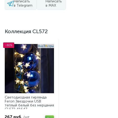
Написать
Написать
в Telegram
в MAX
Коллекция CL572
-60%
Светодиодная гирлянда
Feron Звездочки USB
теплый белый без мерцания
CL572 41647
267 руб.
/шт