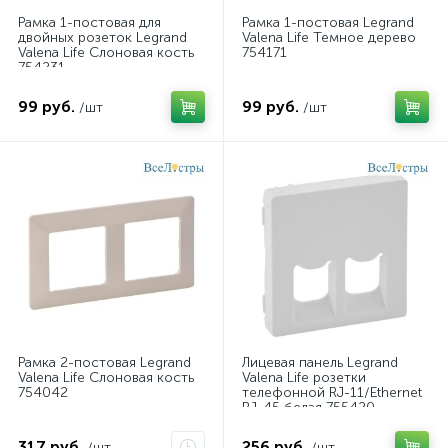
Рамка 1-постовая для
Рамка 1-постовая Legrand
двойных розеток Legrand
Valena Life Темное дерево
Valena Life Слоновая кость
754171
754231
99 руб.
99 руб.
/шт
/шт
Рамка 2-постовая Legrand
Лицевая панель Legrand
Valena Life Слоновая кость
Valena Life розетки
754042
телефонной RJ-11/Ethernet
RJ-45 белая 755420
317 руб.
256 руб.
/шт
/шт