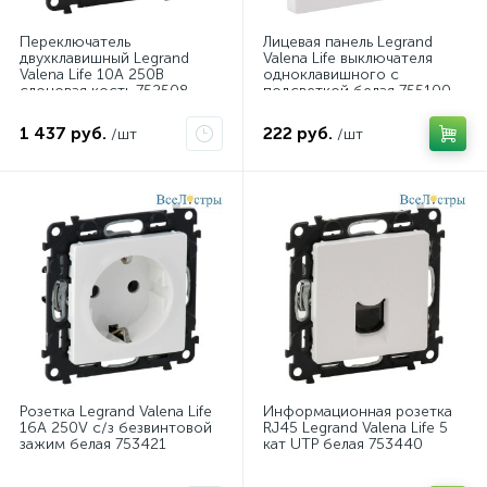
Переключатель
Лицевая панель Legrand
двухклавишный Legrand
Valena Life выключателя
Valena Life 10А 250В
одноклавишного с
слоновая кость 752508
подсветкой белая 755100
1 437 руб.
222 руб.
/шт
/шт
Розетка Legrand Valena Life
Информационная розетка
16A 250V с/з безвинтовой
RJ45 Legrand Valena Life 5
зажим белая 753421
кат UTP белая 753440