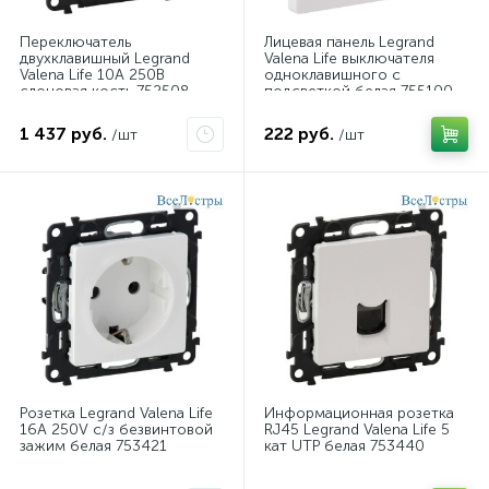
Переключатель
Лицевая панель Legrand
двухклавишный Legrand
Valena Life выключателя
Valena Life 10А 250В
одноклавишного с
слоновая кость 752508
подсветкой белая 755100
1 437 руб.
222 руб.
/шт
/шт
Розетка Legrand Valena Life
Информационная розетка
16A 250V с/з безвинтовой
RJ45 Legrand Valena Life 5
зажим белая 753421
кат UTP белая 753440