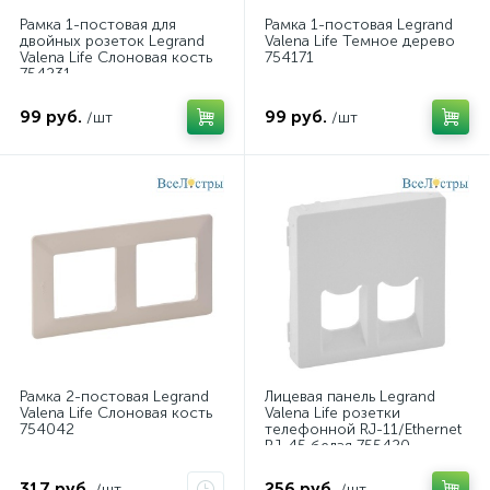
Рамка 1-постовая для
Рамка 1-постовая Legrand
двойных розеток Legrand
Valena Life Темное дерево
Valena Life Слоновая кость
754171
754231
99 руб.
99 руб.
/шт
/шт
Рамка 2-постовая Legrand
Лицевая панель Legrand
Valena Life Слоновая кость
Valena Life розетки
754042
телефонной RJ-11/Ethernet
RJ-45 белая 755420
317 руб.
256 руб.
/шт
/шт