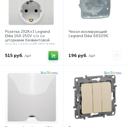
Розетка 2X2К+З Legrand
Чехол изолирующий
Etika 16A 250V с/з со
Legrand Etika 665096
шторками безвинтовой
зажим немецкий стандарт
белый 672233
515 руб.
196 руб.
/шт
/шт