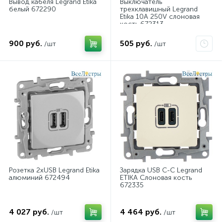
Вывод кабеля Legrand Etika
Выключатель
белый 672290
трехклавишный Legrand
Etika 10A 250V слоновая
кость 672313
900 руб.
505 руб.
/шт
/шт
Розетка 2хUSB Legrand Etika
Зарядка USB C-C Legrand
алюминий 672494
ETIKA Слоновая кость
672335
4 027 руб.
4 464 руб.
/шт
/шт