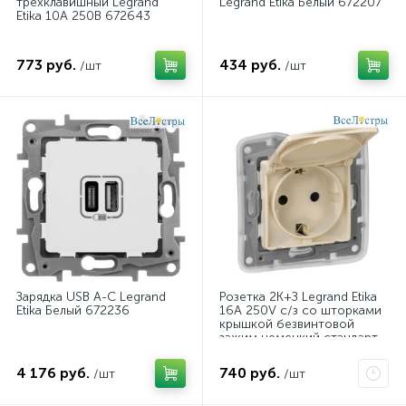
трехклавишный Legrand
Legrand Etika Белый 672207
Etika 10А 250В 672643
773 руб.
434 руб.
/шт
/шт
Зарядка USB A-C Legrand
Розетка 2К+З Legrand Etika
Etika Белый 672236
16A 250V с/з со шторками
крышкой безвинтовой
зажим немецкий стандарт
слоновая кость 672332
4 176 руб.
740 руб.
/шт
/шт