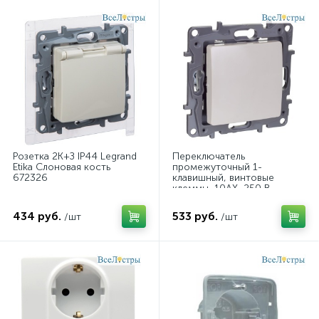
Розетка 2К+З IP44 Legrand
Переключатель
Etika Слоновая кость
промежуточный 1-
672326
клавишный, винтовые
клеммы, 10AX, 250 В
Legrand Etika Слоновая
кость 672349
434 руб.
533 руб.
/шт
/шт