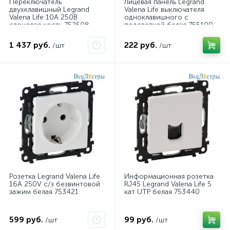
Переключатель
Лицевая панель Legrand
двухклавишный Legrand
Valena Life выключателя
Valena Life 10А 250В
одноклавишного с
слоновая кость 752508
подсветкой белая 755100
1 437 руб.
222 руб.
/шт
/шт
Розетка Legrand Valena Life
Информационная розетка
16A 250V с/з безвинтовой
RJ45 Legrand Valena Life 5
зажим белая 753421
кат UTP белая 753440
599 руб.
99 руб.
/шт
/шт