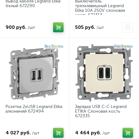
Вывод кабеля Legrand Etika
Выключатель
белый 672290
трехклавишный Legrand
Etika 10A 250V слоновая
кость 672313
900 руб.
505 руб.
/шт
/шт
Розетка 2хUSB Legrand Etika
Зарядка USB C-C Legrand
алюминий 672494
ETIKA Слоновая кость
672335
4 027 руб.
4 464 руб.
/шт
/шт