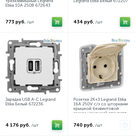
трехклавишный Legrand
Legrand Etika Белый 672207
Etika 10А 250В 672643
773 руб.
434 руб.
/шт
/шт
Зарядка USB A-C Legrand
Розетка 2К+З Legrand Etika
Etika Белый 672236
16A 250V с/з со шторками
крышкой безвинтовой
зажим немецкий стандарт
слоновая кость 672332
4 176 руб.
740 руб.
/шт
/шт