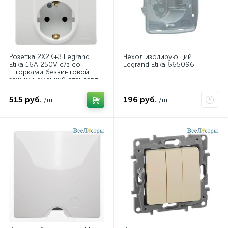
Розетка 2X2К+З Legrand
Чехол изолирующий
Etika 16A 250V с/з со
Legrand Etika 665096
шторками безвинтовой
зажим немецкий стандарт
белый 672233
515 руб.
196 руб.
/шт
/шт