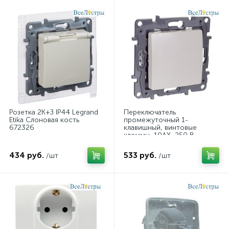
Розетка 2К+З IP44 Legrand
Переключатель
Etika Слоновая кость
промежуточный 1-
672326
клавишный, винтовые
клеммы, 10AX, 250 В
Legrand Etika Слоновая
кость 672349
434 руб.
533 руб.
/шт
/шт