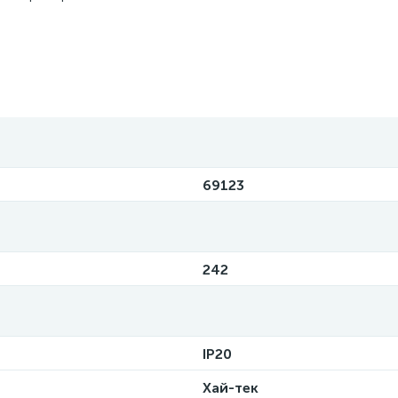
69123
242
IP20
Хай-тек