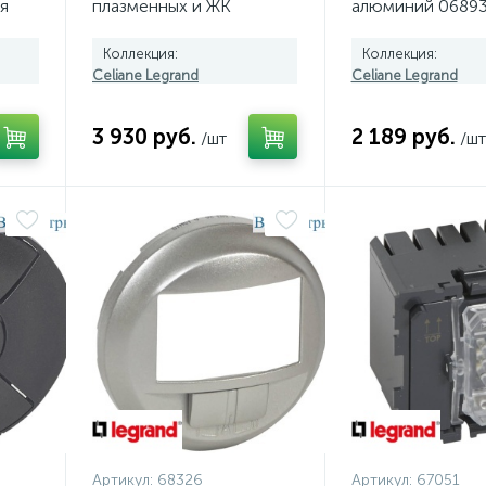
я
плазменных и ЖК
алюминий 0689
телевизоров Legrand
Celiane титановая
Коллекция:
Коллекция:
068500
Celiane Legrand
Celiane Legrand
3 930 руб.
2 189 руб.
/шт
/шт
Артикул:
68326
Артикул:
67051