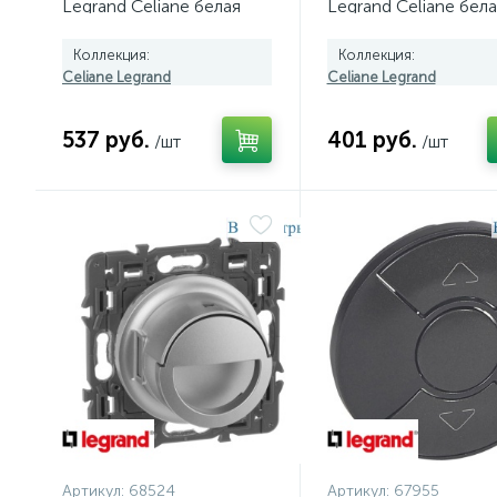
Legrand Celiane белая
Legrand Celiane бела
080242
080241
Коллекция:
Коллекция:
Celiane Legrand
Celiane Legrand
537 руб.
401 руб.
/шт
/шт
Артикул:
68524
Артикул:
67955