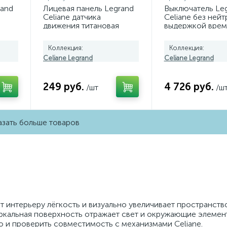
rand
Лицевая панель Legrand
Выключатель Le
Celiane датчика
Celiane без нейт
движения титановая
выдержкой врем
068326
1000W 067051
Коллекция:
Коллекция:
Celiane Legrand
Celiane Legrand
249 руб.
4 726 руб.
/шт
/ш
зать больше товаров
ёт интерьеру лёгкость и визуально увеличивает пространств
еркальная поверхность отражает свет и окружающие элемен
ю и проверить совместимость с механизмами Celiane.