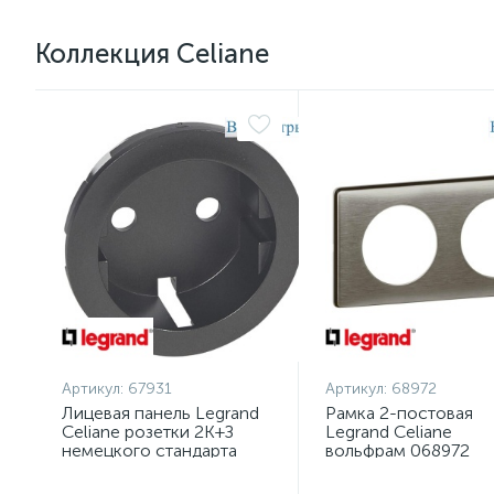
Коллекция Celiane
Артикул:
67931
Артикул:
68972
Лицевая панель Legrand
Рамка 2-постовая
Celiane розетки 2К+З
Legrand Celiane
немецкого стандарта
вольфрам 068972
графит 067931