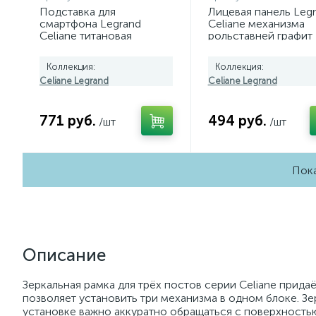
Подставка для
Лицевая панель Leg
смартфона Legrand
Celiane механизма
Celiane титановая
рольставней графит
068524
067955
Коллекция:
Коллекция:
Celiane Legrand
Celiane Legrand
771 руб.
494 руб.
/шт
/шт
Пока
Описание
Зеркальная рамка для трёх постов серии Celiane прида
позволяет установить три механизма в одном блоке. З
установке важно аккуратно обращаться с поверхность