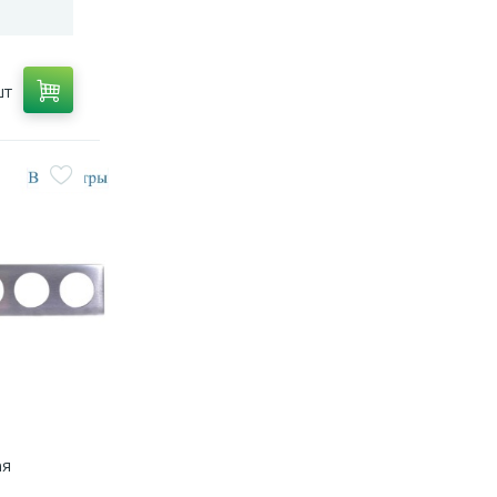
шт
ая