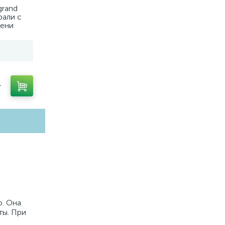
grand
рали с
ени
т
о. Она
ты. При