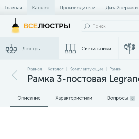
Главная
Каталог
Производители
Дизайнерам и
Контакты и Магазины
ВСЕ
ЛЮСТРЫ
Люстры
Светильники
Главная
Каталог
Комплектующие
Рамки
Споты
Трековые сис
Рамка 3-постовая Legran
Описание
Характеристики
Вопросы
0