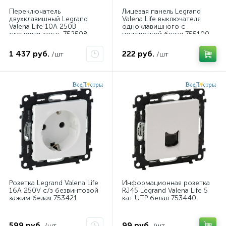
Переключатель
Лицевая панель Legrand
двухклавишный Legrand
Valena Life выключателя
Valena Life 10А 250В
одноклавишного с
слоновая кость 752508
подсветкой белая 755100
1 437 руб.
222 руб.
/шт
/шт
Розетка Legrand Valena Life
Информационная розетка
16A 250V с/з безвинтовой
RJ45 Legrand Valena Life 5
зажим белая 753421
кат UTP белая 753440
599 руб.
99 руб.
/шт
/шт