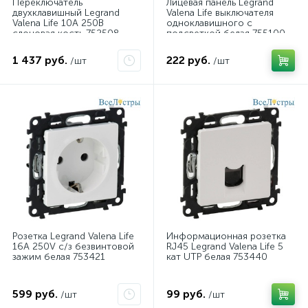
Переключатель
Лицевая панель Legrand
двухклавишный Legrand
Valena Life выключателя
Valena Life 10А 250В
одноклавишного с
слоновая кость 752508
подсветкой белая 755100
1 437 руб.
222 руб.
/шт
/шт
Розетка Legrand Valena Life
Информационная розетка
16A 250V с/з безвинтовой
RJ45 Legrand Valena Life 5
зажим белая 753421
кат UTP белая 753440
599 руб.
99 руб.
/шт
/шт