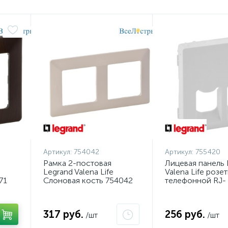
Артикул:
754042
Артикул:
755420
Рамка 2-постовая
Лицевая панель 
Legrand Valena Life
Valena Life розе
71
Слоновая кость 754042
телефонной RJ-
11/Ethernet RJ-4
755420
317 руб.
256 руб.
/шт
/шт