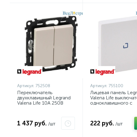
Артикул:
752508
Артикул:
755100
Переключатель
Лицевая панель Leg
двухклавишный Legrand
Valena Life выключат
Valena Life 10А 250В
одноклавишного с
слоновая кость 752508
подсветкой белая
755100
1 437 руб.
222 руб.
/шт
/шт