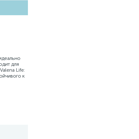
 идеально
одит для
lena Life:
ойчивого к