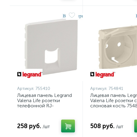
Артикул:
755410
Артикул:
754841
Лицевая панель Legrand
Лицевая панель Leg
Valena Life розетки
Valena Life розетки с
телефонной RJ-
слоновая кость 754
11/Ethernet RJ-45 белая
755410
258 руб.
508 руб.
/шт
/шт