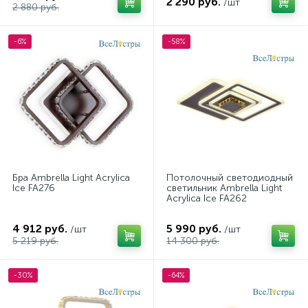
2 290 руб.
/шт
2 880 руб.
-6%
-58%
Бра Ambrella Light Acrylica
Потолочный светодиодный
Ice FA276
светильник Ambrella Light
Acrylica Ice FA262
4 912 руб.
5 990 руб.
/шт
/шт
5 219 руб.
14 300 руб.
-30%
-64%