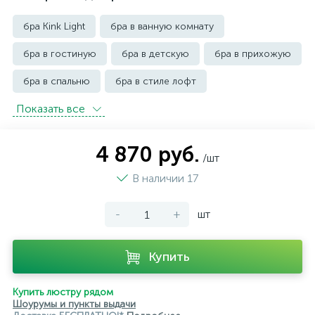
бра Kink Light
бра в ванную комнату
бра в гостиную
бра в детскую
бра в прихожую
бра в спальню
бра в стиле лофт
Показать всe
бра в стиле хай тек
бра и подсветки Maytoni
бра классические
бра над кроватью
4 870 руб.
/шт
бра недорогие
бра уличные
бра черные
В наличии 17
-
+
шт
Купить
Купить люстру рядом
Шоурумы и пункты выдачи