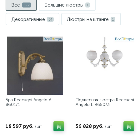
Все
Большие люстры
522
1
Декоративные
Люстры на штанге
64
1
Накладные светильники
Настенные
2
14
Подвесные
Подвесные
141
41
Подсветка для картин
Потолочные
2
36
Потолочные
С 1 плафоном
54
81
С 1 плафоном
С 2 плафонами
10
71
Бра Reccagni Angelo A
Подвесная люстра Reccagni
8601/1
Angelo L 9650/3
Точечные светильники
4
18 597 руб.
56 828 руб.
/шт
/шт