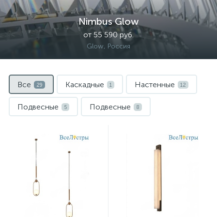
Nimbus Glow
от 55 590 руб.
Glow, Россия
Все
Каскадные
Настенные
29
1
12
Подвесные
Подвесные
5
8
Потолочные
С 1 плафоном
2
1