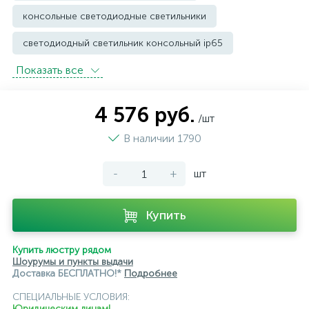
консольные светодиодные светильники
светодиодный светильник консольный ip65
Показать всe
Уличные светильники грунтовые
Уличные фонари
4 576 руб.
/шт
В наличии 1790
-
+
шт
Купить
Купить люстру рядом
Шоурумы и пункты выдачи
Доставка БЕСПЛАТНО!*
Подробнее
СПЕЦИАЛЬНЫЕ УСЛОВИЯ:
Юридическим лицам!