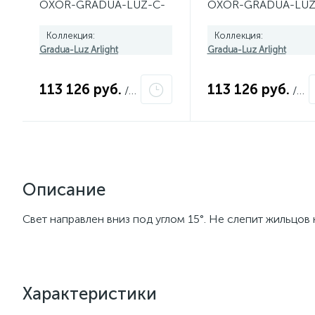
OXOR-GRADUA-LUZ-C-
OXOR-GRADUA-LUZ
460x750-50W Day4000
460x750-35W Day4
(BK, 120 deg, 230V)
(BK, 120 deg, 230V)
Коллекция:
Коллекция:
052443
052441
Gradua-Luz Arlight
Gradua-Luz Arlight
113 126 руб.
113 126 руб.
/шт
/шт
Описание
Свет направлен вниз под углом 15°. Не слепит жильцов 
Характеристики