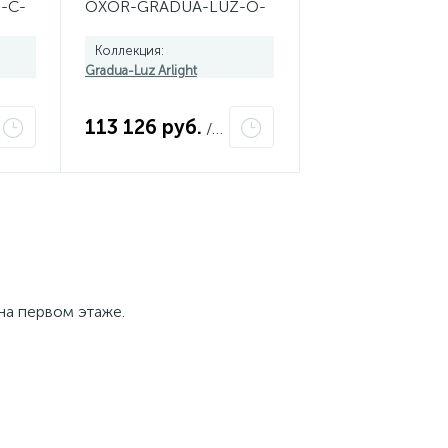
-C-
OXOR-GRADUA-LUZ-O-
000
460x750-35W Day4000
(BK, 120 deg, 230V)
Коллекция:
052442
Gradua-Luz Arlight
113 126 руб.
/шт
на первом этаже.