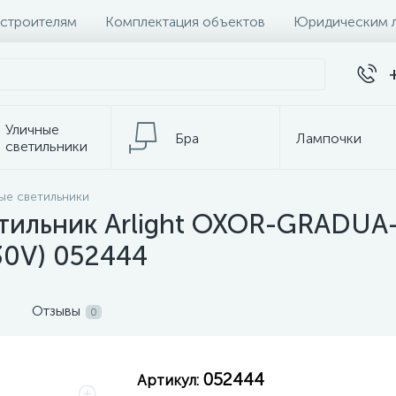
 строителям
Комплектация объектов
Юридическим 
Уличные
Бра
Лампочки
светильники
Настольные
ые светильники
Электротовары
лампы
етильник Arlight OXOR-GRADU
30V) 052444
Отзывы
0
052444
Артикул: