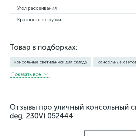
Угол рассеивания
Кратность отгрузки
Товар в подборках:
консольные светильники для склада
консольные свето
Показать всe
Уличные светильники грунтовые
Уличные фонари
Отзывы про уличный консольный с
deg, 230V) 052444