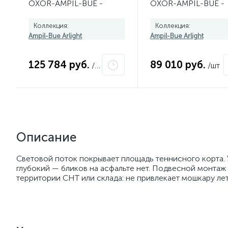
OXOR-AMPIL-BUE -
OXOR-AMPIL-BUE -
395x500-50W Day4000
395x400-50W Day4
(BK, 120 deg, 230V)
(BK, 120 deg, 230V)
Коллекция:
Коллекция:
052446
052445
Ampil-Bue Arlight
Ampil-Bue Arlight
125 784 руб.
89 010 руб.
/шт
/шт
Описание
Световой поток покрывает площадь теннисного корта. 
глубокий — бликов на асфальте нет. Подвесной монтаж 
территории СНТ или склада: не привлекает мошкару ле