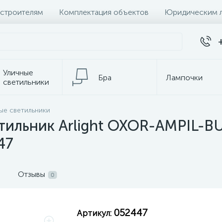
 строителям
Комплектация объектов
Юридическим 
Уличные
Бра
Лампочки
светильники
ые светильники
темы
Настольные лампы
К
тильник Arlight OXOR-AMPIL-B
47
Отзывы
0
052447
Артикул: