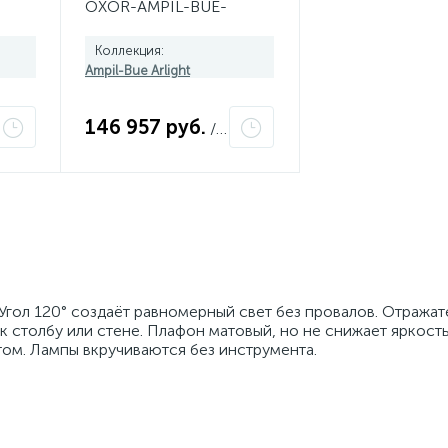
OXOR-AMPIL-BUE-
000
495x500-150W Day4000
(BK, 120 deg, 230V)
Коллекция:
052448
Ampil-Bue Arlight
146 957 руб.
/шт
Угол 120° создаёт равномерный свет без провалов. Отражат
к столбу или стене. Плафон матовый, но не снижает яркость
том. Лампы вкручиваются без инструмента.