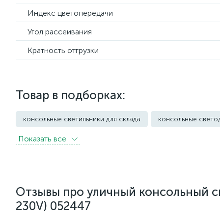
Индекс цветопередачи
Угол рассеивания
Кратность отгрузки
Товар в подборках:
консольные светильники для склада
консольные свето
Показать всe
Уличные светильники грунтовые
Уличные фонари
Отзывы про уличный консольный св
230V) 052447