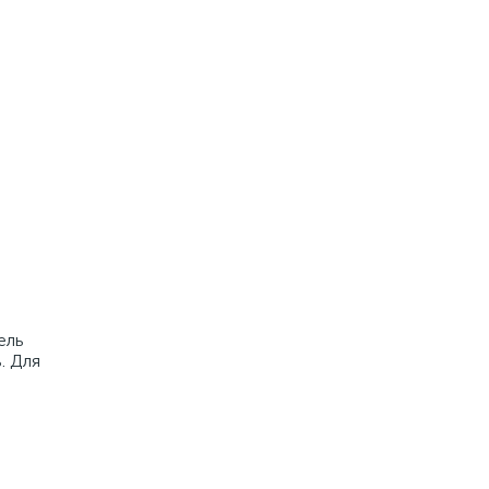
ель
. Для