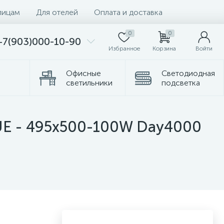
лицам
Для отелей
Оплата и доставка
0
0
+7(903)000-10-90
Избранное
Корзина
Войти
Офисные
Светодиодная
светильники
подсветка
омплектующие
Торшеры
UE - 495x500-100W Day4000