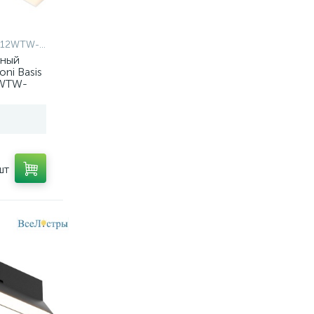
WTW-DD2-W
тный
ni Basis
2WTW-
шт