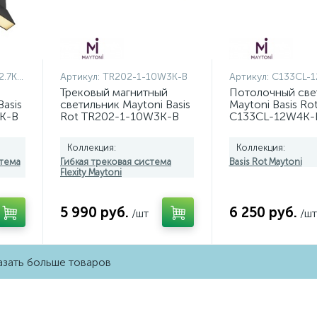
7K-B
Артикул:
TR202-1-10W3K-B
Артикул:
C133CL-
Трековый магнитный
Потолочный све
asis
светильник Maytoni Basis
Maytoni Basis Ro
K-B
Rot TR202-1-10W3K-B
C133CL-12W4K-
Коллекция:
Коллекция:
стема
Гибкая трековая система
Basis Rot Maytoni
Flexity Maytoni
5 990 руб.
6 250 руб.
/шт
/шт
зать больше товаров