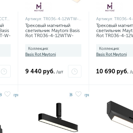
-W-B
Артикул:
TR036-4-12WTW-DSZ-W
Артикул:
TR036-4-12
ый
Трековый магнитный
Трековый магни
asis
светильник Maytoni Basis
светильник Mayto
T-W-
Rot TR036-4-12WTW-
Rot TR036-4-1
DSZ-W
DD2-W
Коллекция:
Коллекция:
Basis Rot Maytoni
Basis Rot Maytoni
9 440 руб.
10 690 руб.
/шт
/