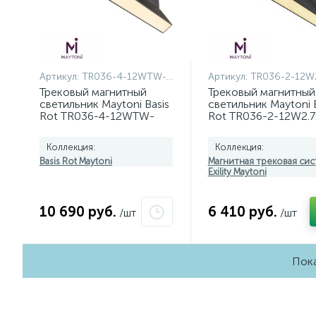
Артикул:
TR036-4-12WTW-DD2-B
Артикул:
TR036-2-12W2.
Трековый магнитный
Трековый магнитный
светильник Maytoni Basis
светильник Maytoni B
Rot TR036-4-12WTW-
Rot TR036-2-12W2.7
DD2-B
Коллекция:
Коллекция:
Basis Rot Maytoni
Магнитная трековая си
Exility Maytoni
10 690 руб.
6 410 руб.
/шт
/шт
Пока