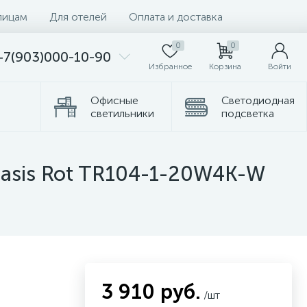
лицам
Для отелей
Оплата и доставка
0
0
+7(903)000-10-90
Избранное
Корзина
Войти
Офисные
Светодиодная
светильники
подсветка
омплектующие
Торшеры
Basis Rot TR104-1-20W4K-W
3 910 руб.
/шт