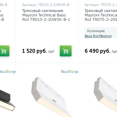
4K-B
Артикул:
TR013-2-10W3K-B-1
Артикул:
TR075-2
к
Трековый светильник
Трековый свети
is
Maytoni Technical Basis
Maytoni Technical
-B
Rot TR013-2-10W3K-B-1
Rot TR075-2-2
Коллекция:
Basis Rot Maytoni
1 520 руб.
6 490 руб.
/шт
/ш