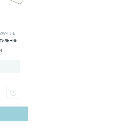
12W4K-B
тильник
t
B