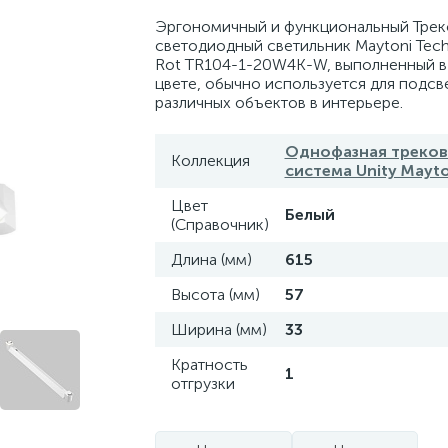
Эргономичный и функциональный Трек
светодиодный светильник Maytoni Techn
Rot TR104-1-20W4K-W, выполненный в
цвете, обычно используется для подсв
различных объектов в интерьере.
Однофазная треков
Коллекция
система Unity Mayto
Цвет
Белый
(Справочник)
Длина (мм)
615
Высота (мм)
57
Ширина (мм)
33
Кратность
1
отгрузки