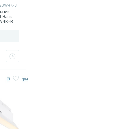
-20W4K-B
льник
 Basis
0W4K-B
т