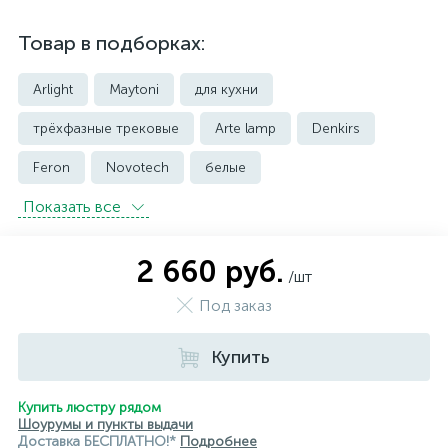
Товар в подборках:
Arlight
Maytoni
для кухни
трёхфазные трековые
Arte lamp
Denkirs
Feron
Novotech
белые
Показать всe
встраиваемые трековые
магнитные трековые светильники
2 660 руб.
/шт
модульные трековые
подвесные трековые
Под заказ
с цоколем GU10
Купить
светильники для модульной системы
светодиодные трековые
трековые однофазные
Купить люстру рядом
Шоурумы и пункты выдачи
черные
ЭРА
Crystal Lux
Ambrella
Доставка БЕСПЛАТНО!*
Подробнее