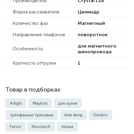
Производитель
Crystal Lux
Форма рассеивателя
Цилиндр
Количество фаз
Магнитный
Направление плафонов
поворотное
для магнитного
Особенность
шинопровода
Кратность отгрузки
1
Товар в подборках:
Arlight
Maytoni
для кухни
трёхфазные трековые
Arte lamp
Denkirs
Feron
Novotech
белые