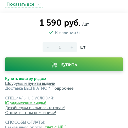
Показать всe
встраиваемые трековые
магнитные трековые светильники
1 590 руб.
/шт
модульные трековые
подвесные трековые
В наличии 6
с цоколем GU10
-
+
шт
светильники для модульной системы
светодиодные трековые
трековые однофазные
Купить
черные
ЭРА
Crystal Lux
Ambrella
Купить люстру рядом
Шоурумы и пункты выдачи
Доставка БЕСПЛАТНО!*
Подробнее
СПЕЦИАЛЬНЫЕ УСЛОВИЯ:
Юридическим лицам!
Дизайнерам и комплектаторам!
Строительным компаниям!
СПОСОБЫ ОПЛАТЫ:
Безналичная оплата,
счет с НДС
,