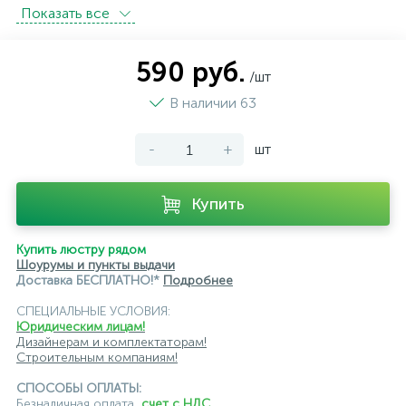
Показать всe
встраиваемые трековые
магнитные трековые светильники
590 руб.
/шт
модульные трековые
подвесные трековые
В наличии 63
с цоколем GU10
-
+
шт
светильники для модульной системы
светодиодные трековые
трековые однофазные
Купить
черные
ЭРА
Crystal Lux
Ambrella
Купить люстру рядом
Шоурумы и пункты выдачи
Доставка БЕСПЛАТНО!*
Подробнее
СПЕЦИАЛЬНЫЕ УСЛОВИЯ:
Юридическим лицам!
Дизайнерам и комплектаторам!
Строительным компаниям!
СПОСОБЫ ОПЛАТЫ:
Безналичная оплата,
счет с НДС
,