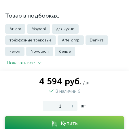
Товар в подборках:
Arlight
Maytoni
для кухни
трёхфазные трековые
Arte lamp
Denkirs
Feron
Novotech
белые
Показать всe
встраиваемые трековые
магнитные трековые светильники
4 594 руб.
/шт
модульные трековые
подвесные трековые
В наличии 6
с цоколем GU10
-
+
шт
светильники для модульной системы
светодиодные трековые
трековые однофазные
Купить