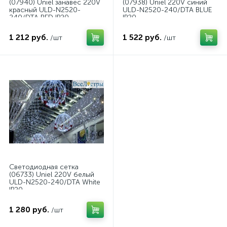
(07940) Uniel занавес 220V
(07938) Uniel 220V синий
красный ULD-N2520-
ULD-N2520-240/DTA BLUE
240/DTA RED IP20
IP20
1 212 руб.
1 522 руб.
/шт
/шт
Светодиодная сетка
(06733) Uniel 220V белый
ULD-N2520-240/DTA White
IP20
1 280 руб.
/шт