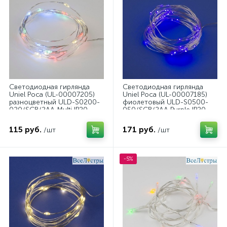
Светодиодная гирлянда
Светодиодная гирлянда
Uniel Роса (UL-00007205)
Uniel Роса (UL-00007185)
разноцветный ULD-S0200-
фиолетовый ULD-S0500-
020/SСB/2AA Multi IP20
050/SCB/2AA Purple IP20
Dew
Dew
115 руб.
171 руб.
/шт
/шт
-5%