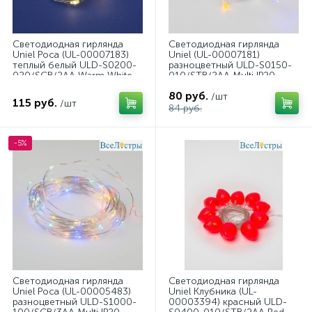
Светодиодная гирлянда
Светодиодная гирлянда
Uniel Роса (UL-00007183)
Uniel (UL-00007181)
теплый белый ULD-S0200-
разноцветный ULD-S0150-
020/SСB/2AA Warm White
010/STB/2AA Multi IP20
IP20 Dew
80 руб.
/шт
115 руб.
/шт
84 руб.
-5%
Светодиодная гирлянда
Светодиодная гирлянда
Uniel Роса (UL-00005483)
Uniel Клубника (UL-
разноцветный ULD-S1000-
00003394) красный ULD-