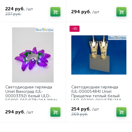
100/SCB/3AA Multi IP20
S0400-010/STB/2AA Red
Dew
IP20 Strawberry
224 руб.
/шт
294 руб.
/шт
237 руб.
-6%
Светодиодная гирлянда
Светодиодная гирлянда
Uniel Виноград (UL-
(UL-00005484) Uniel
00003392) белый ULD-
Прищепки теплый белый
S0400-010/STB/2AA White
ULD-S0200-010/STB/2AA
IP20 Grapes
Warm White IP20 Clips
254 руб.
/шт
294 руб.
/шт
269 руб.