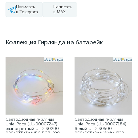
Написать
Написать
в Telegram
в MAX
Коллекция Гирлянда на батарейк
Светодиодная гирлянда
Светодиодная гирлянда
Uniel Роса (UL-00007247)
Uniel Роса (UL-00007184)
разноцветный ULD-S0200-
белый ULD-S0500-
020/DTB/3AA/RC RGB IP20
050/SCB/2AA White IP20
Dew
Dew