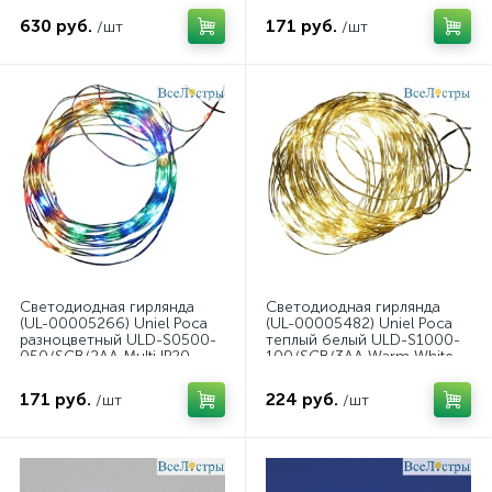
630 руб.
171 руб.
/шт
/шт
Светодиодная гирлянда
Светодиодная гирлянда
(UL-00005266) Uniel Роса
(UL-00005482) Uniel Роса
разноцветный ULD-S0500-
теплый белый ULD-S1000-
050/SCB/2AA Multi IP20
100/SCB/3AA Warm White
Dew
IP20 Dew
171 руб.
224 руб.
/шт
/шт