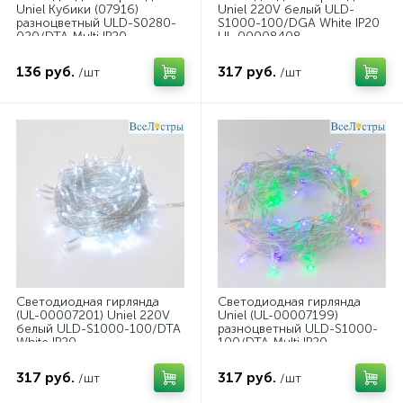
Uniel Кубики (07916)
Uniel 220V белый ULD-
разноцветный ULD-S0280-
S1000-100/DGA White IP20
020/DTA Multi IP20
UL-00008408
136 руб.
317 руб.
/шт
/шт
Светодиодная гирлянда
Светодиодная гирлянда
(UL-00007201) Uniel 220V
Uniel (UL-00007199)
белый ULD-S1000-100/DTA
разноцветный ULD-S1000-
White IP20
100/DTA Multi IP20
317 руб.
317 руб.
/шт
/шт