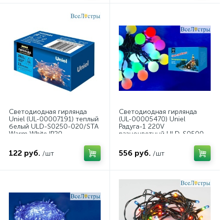
Светодиодная гирлянда
Светодиодная гирлянда
Uniel (UL-00007191) теплый
(UL-00005470) Uniel
белый ULD-S0250-020/STA
Радуга-1 220V
Warm White IP20
разноцветный ULD-S0500-
030/DGA RGB IP20
Rainbow-1
122 руб.
556 руб.
/шт
/шт