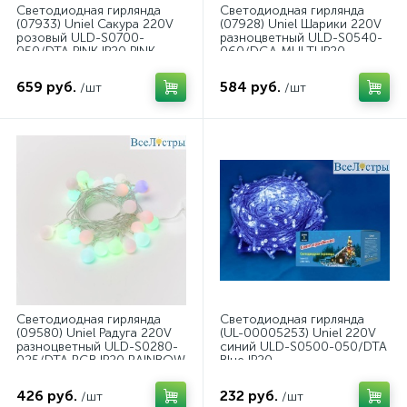
Светодиодная гирлянда
Светодиодная гирлянда
(07933) Uniel Сакура 220V
(07928) Uniel Шарики 220V
розовый ULD-S0700-
разноцветный ULD-S0540-
050/DTA PINK IP20 PINK
060/DGA MULTI IP20
SAKURA
COLORBALLS
659 руб.
584 руб.
/шт
/шт
Светодиодная гирлянда
Светодиодная гирлянда
(09580) Uniel Радуга 220V
(UL-00005253) Uniel 220V
разноцветный ULD-S0280-
синий ULD-S0500-050/DTA
025/DTA RGB IP20 RAINBOW
Blue IP20
426 руб.
232 руб.
/шт
/шт