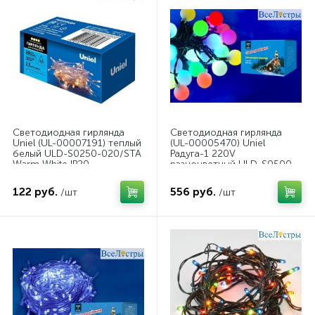
Светодиодная гирлянда
Светодиодная гирлянда
Uniel (UL-00007191) теплый
(UL-00005470) Uniel
белый ULD-S0250-020/STA
Радуга-1 220V
Warm White IP20
разноцветный ULD-S0500-
030/DGA RGB IP20
Rainbow-1
122 руб.
556 руб.
/шт
/шт