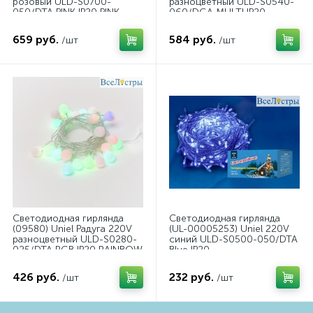
розовый ULD-S0700-
разноцветный ULD-S0540-
050/DTA PINK IP20 PINK
060/DGA MULTI IP20
SAKURA
COLORBALLS
659 руб.
584 руб.
/шт
/шт
Светодиодная гирлянда
Светодиодная гирлянда
(09580) Uniel Радуга 220V
(UL-00005253) Uniel 220V
разноцветный ULD-S0280-
синий ULD-S0500-050/DTA
025/DTA RGB IP20 RAINBOW
Blue IP20
426 руб.
232 руб.
/шт
/шт