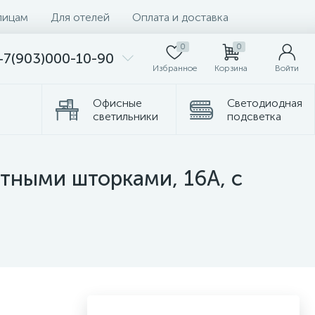
лицам
Для отелей
Оплата и доставка
0
0
+7(903)000-10-90
Избранное
Корзина
Войти
Офисные
Светодиодная
светильники
подсветка
омплектующие
Торшеры
итными шторками, 16А, с