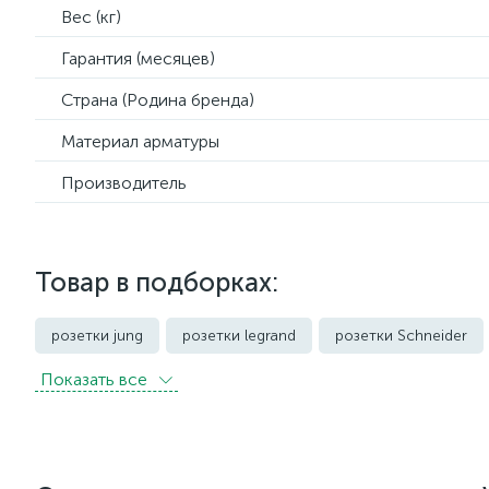
Вес (кг)
Гарантия (месяцев)
Страна (Родина бренда)
Материал арматуры
Производитель
Товар в подборках:
розетки jung
розетки legrand
розетки Schneider
Показать всe
розетки с защитой от влаги IP44 и выше
розетки черно