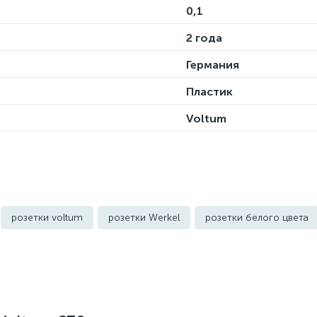
0,1
2 года
Германия
Пластик
Voltum
розетки voltum
розетки Werkel
розетки белого цвета
го цвета
уличные розетки