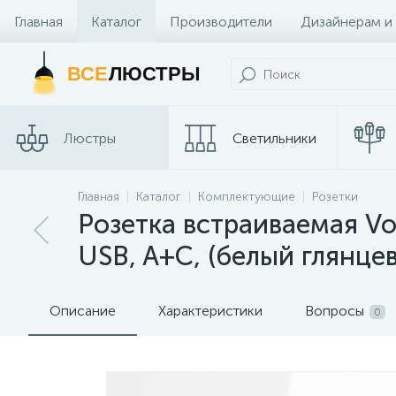
Главная
Каталог
Производители
Дизайнерам и
Контакты и Магазины
ВСЕ
ЛЮСТРЫ
Люстры
Светильники
Главная
Каталог
Комплектующие
Розетки
Споты
Трековые сис
Розетка встраиваемая Vo
USB, A+С, (белый глянц
Описание
Характеристики
Вопросы
0