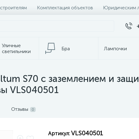
 строителям
Комплектация объектов
Юридическим 
Уличные
Бра
Лампочки
светильники
темы
Настольные лампы
К
ltum S70 с заземлением и защ
евы VLS040501
Отзывы
0
VLS040501
Артикул: