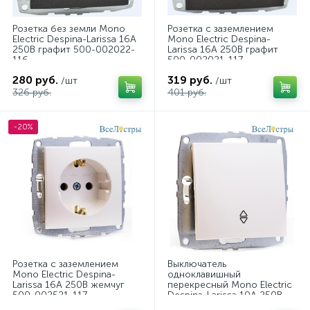
Розетка без земли Mono
Розетка с заземлением
Electric Despina-Larissa 16А
Mono Electric Despina-
250В графит 500-002022-
Larissa 16А 250В графит
116
500-002021-117
280 руб.
319 руб.
/шт
/шт
326 руб.
401 руб.
-20%
Розетка с заземлением
Выключатель
Mono Electric Despina-
одноклавишный
Larissa 16А 250В жемчуг
перекресный Mono Electric
500-002521-117
Despina-Larissa 10А 250В
жемчуг 500-002525-112