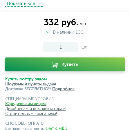
Показать всe
розетки с защитой от влаги IP44 и выше
розетки черного цвета
уличные розетки
332 руб.
/шт
В наличии 100
-
+
шт
Купить
Купить люстру рядом
Шоурумы и пункты выдачи
Доставка БЕСПЛАТНО!*
Подробнее
СПЕЦИАЛЬНЫЕ УСЛОВИЯ:
Юридическим лицам!
Дизайнерам и комплектаторам!
Строительным компаниям!
СПОСОБЫ ОПЛАТЫ:
Безналичная оплата,
счет с НДС
,