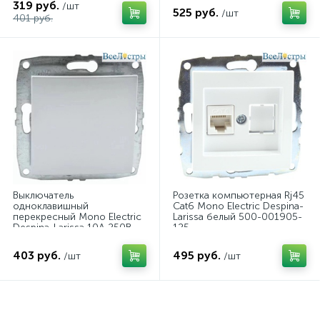
319 руб.
/шт
525 руб.
/шт
401 руб.
Выключатель
Розетка компьютерная Rj45
одноклавишный
Cat6 Mono Electric Despina-
перекресный Mono Electric
Larissa белый 500-001905-
Despina-Larissa 10А 250В
125
слоновая кость 500-
000125-112
403 руб.
495 руб.
/шт
/шт