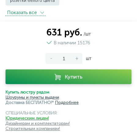
розетки белого цвета
Показать всe
розетки с защитой от влаги IP44 и выше
розетки черного цвета
уличные розетки
631 руб.
/шт
В наличии 15176
-
+
шт
Купить
Купить люстру рядом
Шоурумы и пункты выдачи
Доставка БЕСПЛАТНО!*
Подробнее
СПЕЦИАЛЬНЫЕ УСЛОВИЯ:
Юридическим лицам!
Дизайнерам и комплектаторам!
Строительным компаниям!