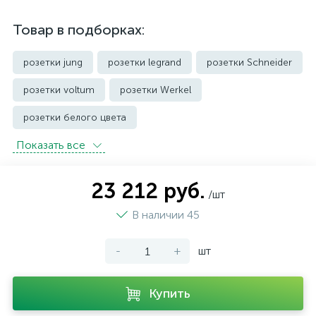
Товар в подборках:
розетки jung
розетки legrand
розетки Schneider
розетки voltum
розетки Werkel
розетки белого цвета
Показать всe
розетки с защитой от влаги IP44 и выше
розетки черного цвета
уличные розетки
23 212 руб.
/шт
В наличии 45
-
+
шт
Купить