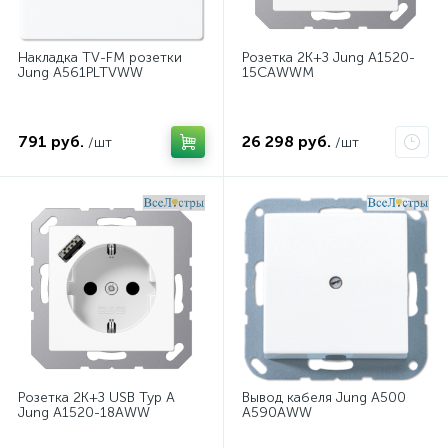
Накладка TV-FM розетки
Розетка 2K+З Jung A1520-
Jung A561PLTVWW
15CAWWM
791 руб.
26 298 руб.
/шт
/шт
Розетка 2K+З USB Typ A
Вывод кабеля Jung A500
Jung A1520-18AWW
A590AWW