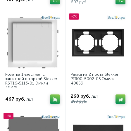
607 руб.
-7%
Розетка 1-местная с
Рамка на 2 поста Stekker
защитной шторкой Stekker
PFR00-5002-05 Эмили
RST16-5113-01 Эмили
49859
49878
260 руб.
/шт
467 руб.
/шт
280 руб.
-5%