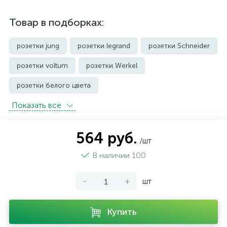
Товар в подборках:
розетки jung
розетки legrand
розетки Schneider
розетки voltum
розетки Werkel
розетки белого цвета
Показать всe
розетки с защитой от влаги IP44 и выше
розетки черного цвета
уличные розетки
564 руб.
/шт
В наличии 100
-
+
шт
Купить