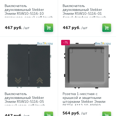
Выключатель
Выключатель
двухклавишный Stekker
двухклавишный Stekker
Эмили RSW10-5116-10
Эмили RSW10-5116-01
платиново-серый soft touch
белый фарфор soft touch
50823
50822
467 руб.
467 руб.
/шт
/шт
-7%
Выключатель
Розетка 1-местная с
двухклавишный Stekker
крышкой и защитными
Эмили RSW10-5116-05
шторками Stekker Эмили
черный уголь soft touch
RST16-5112-10 49959
50824
564 руб.
/шт
467 руб.
/шт