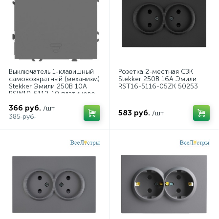
Выключатель 1-клавишный
Розетка 2-местная СЗК
самовозвратный (механизм)
Stekker 250В 16А Эмили
Stekker Эмили 250В 10А
RST16-5116-05ZK 50253
RSW10-5112-10 платиново-
серый soft touch 50328
366 руб.
/шт
583 руб.
/шт
385 руб.