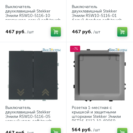
Выключатель
Выключатель
двухклавишный Stekker
двухклавишный Stekker
Эмили RSW10-5116-10
Эмили RSW10-5116-01
платиново-серый soft touch
белый фарфор soft touch
50823
50822
467 руб.
467 руб.
/шт
/шт
-7%
Выключатель
Розетка 1-местная с
двухклавишный Stekker
крышкой и защитными
Эмили RSW10-5116-05
шторками Stekker Эмили
черный уголь soft touch
RST16-5112-10 49959
50824
564 руб.
/шт
467 руб.
/шт