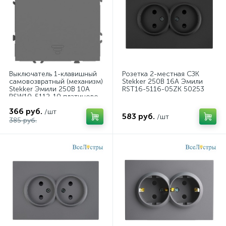
Выключатель 1-клавишный
Розетка 2-местная СЗК
самовозвратный (механизм)
Stekker 250В 16А Эмили
Stekker Эмили 250В 10А
RST16-5116-05ZK 50253
RSW10-5112-10 платиново-
серый soft touch 50328
366 руб.
/шт
583 руб.
/шт
385 руб.