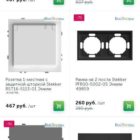
607 руб.
-7%
Розетка 1-местная с
Рамка на 2 поста Stekker
защитной шторкой Stekker
PFR00-5002-05 Эмили
RST16-5113-01 Эмили
49859
49878
260 руб.
/шт
467 руб.
/шт
280 руб.
-5%