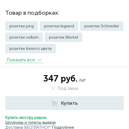
Товар в подборках:
розетки jung
розетки legrand
розетки Schneider
розетки voltum
розетки Werkel
розетки белого цвета
Показать всe
розетки с защитой от влаги IP44 и выше
розетки черного цвета
уличные розетки
347 руб.
/шт
Под заказ
Купить
Купить люстру рядом
Шоурумы и пункты выдачи
Доставка БЕСПЛАТНО!*
Подробнее