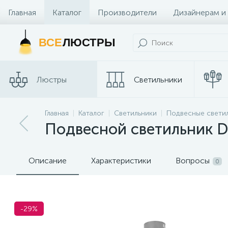
Главная
Каталог
Производители
Дизайнерам и
Контакты и Магазины
ВСЕ
ЛЮСТРЫ
Люстры
Светильники
Главная
Каталог
Светильники
Подвесные свети
Споты
Трековые сис
Подвесной светильник Di
Описание
Характеристики
Вопросы
0
-29%