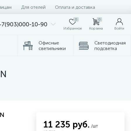
лицам
Для отелей
Оплата и доставка
0
0
+7(903)000-10-90
Избранное
Корзина
Войти
Офисные
Светодиодная
светильники
подсветка
омплектующие
Торшеры
 N
 N
11 235 руб.
/шт