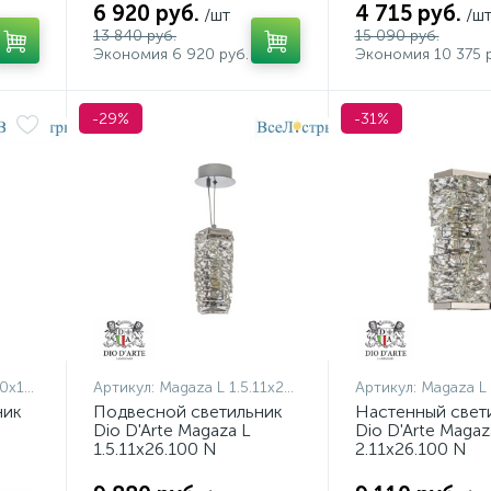
6 920 руб.
4 715 руб.
/шт
/ш
13 840 руб.
15 090 руб.
Экономия 6 920 руб.
-29%
-31%
100 N
Артикул:
Magaza L 1.5.11x26.100 N
Артикул:
Magaza L 2.1
ник
Подвесной светильник
Настенный свет
Dio D'Arte Magaza L
Dio D'Arte Magaz
1.5.11x26.100 N
2.11x26.100 N