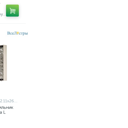
т
Экономия 10 375 руб.
1x26.100 N
ильник
a L