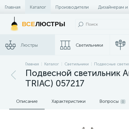
Главная
Каталог
Производители
Дизайнерам и
Контакты и Магазины
ВСЕ
ЛЮСТРЫ
Люстры
Светильники
Главная
Каталог
Светильники
Подвесные свети
Споты
Трековые сис
Подвесной светильник A
TRIAC) 057217
Описание
Характеристики
Вопросы
0