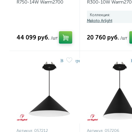
R750-14W Warm2700
R300-10W Warm270
054402
(BK, 36 deg, 230V, T
057219
Коллекция:
Makoto Arlight
44 099 руб.
20 760 руб.
/шт
/шт
Артикул:
057212
Артикул:
057206