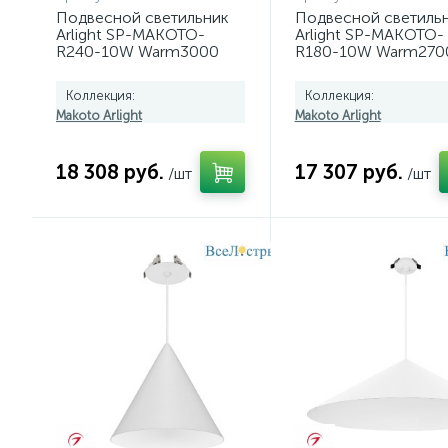
Подвесной светильник
Подвесной светиль
Arlight SP-MAKOTO-
Arlight SP-MAKOTO-
R240-10W Warm3000
R180-10W Warm270
(BK, 36 deg, 230V, TRIAC)
(BK, 36 deg, 230V, T
057212
057206
Коллекция:
Коллекция:
Makoto Arlight
Makoto Arlight
18 308 руб.
17 307 руб.
/шт
/шт