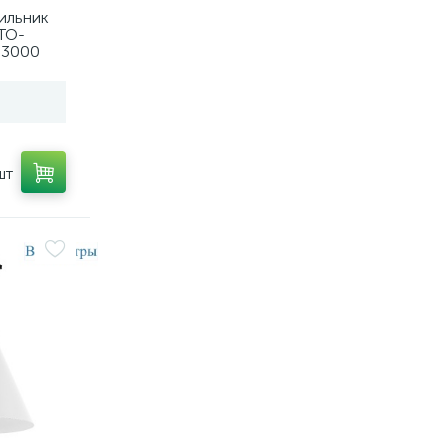
ильник
TO-
m3000
V, TRIAC)
шт