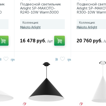
ник
Подвесной светильник
Подвесной свет
Arlight SP-MAKOTO-
Arlight SP-MAKO
0
R240-10W Warm3000
R300-10W War
RIAC)
(WH, 36 deg, 230V,
(BK, 36 deg, 230
TRIAC) 057211
057216
Коллекция:
Коллекция:
Makoto Arlight
Makoto Arlight
16 478 руб.
20 760 руб.
/шт
/