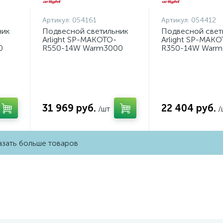
Артикул:
054161
Артикул:
054412
ник
Подвесной светильник
Подвесной свет
Arlight SP-MAKOTO-
Arlight SP-MAKO
0
R550-14W Warm3000
R350-14W Warm
054161
054412
31 969 руб.
22 404 руб.
/шт
/
зать больше товаров