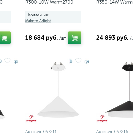
0
R300-10W Warm2700
R350-14W Warm
RIAC)
(WH, 36 deg, 230V,
054160
TRIAC) 057218
Коллекция:
Makoto Arlight
18 684 руб.
24 893 руб.
/шт
/
Артикул:
057211
Артикул:
057216