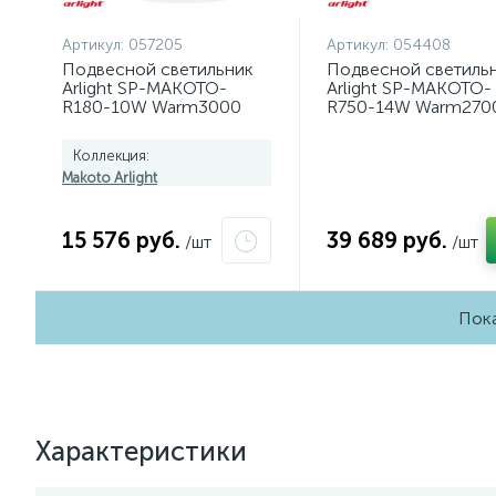
Артикул:
057205
Артикул:
054408
Подвесной светильник
Подвесной светиль
Arlight SP-MAKOTO-
Arlight SP-MAKOTO-
R180-10W Warm3000
R750-14W Warm270
(WH, 36 deg, 230V,
054408
TRIAC) 057205
Коллекция:
Makoto Arlight
15 576 руб.
39 689 руб.
/шт
/шт
Пока
Характеристики