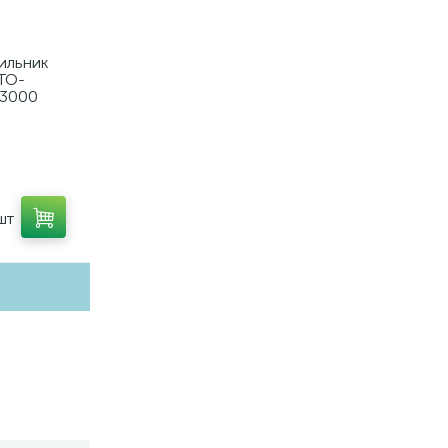
ильник
TO-
3000
шт