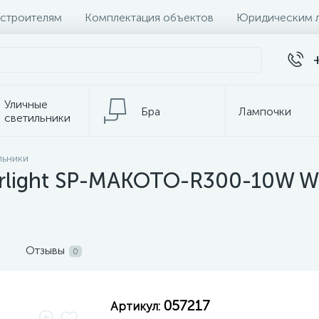
 строителям
Комплектация объектов
Юридическим 
Уличные
Бра
Лампочки
светильники
льники
темы
Настольные лампы
К
rlight SP-MAKOTO-R300-10W Wa
Отзывы
0
057217
Артикул: