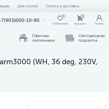
лицам
Для отелей
Оплата и доставка
0
0
+7(903)000-10-90
Избранное
Корзина
Войти
Офисные
Светодиодная
светильники
подсветка
омплектующие
Торшеры
rm3000 (WH, 36 deg, 230V,