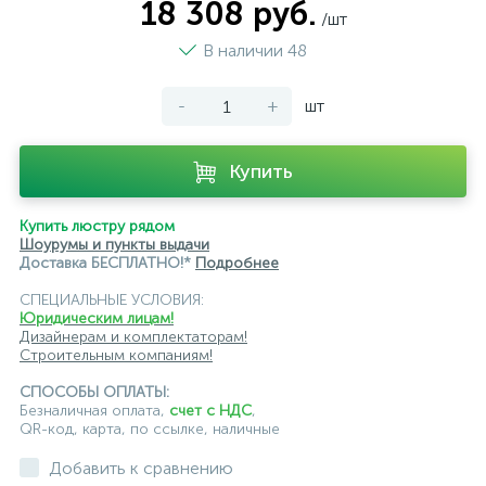
18 308 руб.
/шт
подвесные светильники Lightstar
В наличии 48
подвесные светильники Loft it
-
+
шт
подвесные светильники Lumion
подвесные светильники Maytoni
Купить
подвесные светильники Newport
Купить люстру рядом
подвесные светильники Odeon Light
Шоурумы и пункты выдачи
Доставка БЕСПЛАТНО!*
Подробнее
подвесные светильники ST Luce
СПЕЦИАЛЬНЫЕ УСЛОВИЯ:
Юридическим лицам!
подвесные светильники для кафе и ресторанов
Дизайнерам и комплектаторам!
Строительным компаниям!
подвесные светильники для лестниц
СПОСОБЫ ОПЛАТЫ:
подвесные светильники над барной стойкой
Безналичная оплата,
счет с НДС
,
QR-код, карта, по ссылке, наличные
подвесные светильники над столом
Добавить к сравнению