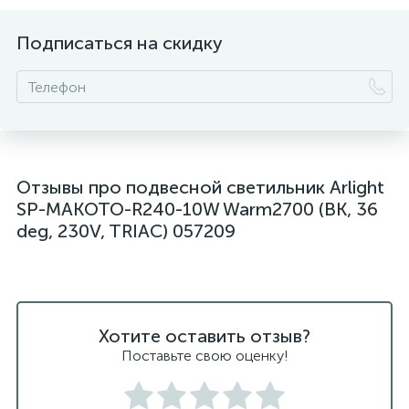
подвесные светлильники LED
Подписаться на скидку
подвесные светодиодные Kink Light
подвесные черные светодиодные светильники
светильники дизайнерские из Италии
светильники для ванной комнаты
Отзывы про подвесной светильник Arlight
светильники над рабочей поверхностью
SP-MAKOTO-R240-10W Warm2700 (BK, 36
светильники подвесные белые
deg, 230V, TRIAC) 057209
светодиодные светильники для ванной комнаты
черные подвесные светильники
Хотите оставить отзыв?
Поставьте свою оценку!