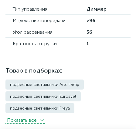
Тип управления
Диммер
Индекс цветопередачи
>96
Угол рассеивания
36
Кратность отгрузки
1
Товар в подборках:
подвесные светильники Arte Lamp
подвесные светильники Eurosvet
подвесные светильники Freya
Показать всe
подвесные светильники Imperium Loft
подвесные светильники Kink Light