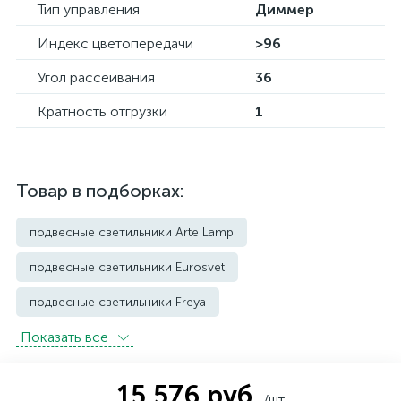
Тип управления
Диммер
Индекс цветопередачи
>96
Угол рассеивания
36
Кратность отгрузки
1
Товар в подборках:
подвесные светильники Arte Lamp
подвесные светильники Eurosvet
подвесные светильники Freya
Показать всe
подвесные светильники Imperium Loft
подвесные светильники Kink Light
15 576 руб.
/шт