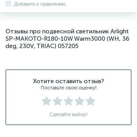
Добавить к сравнению
подвесные светодиодные Kink Light
подвесные черные светодиодные светильники
Отзывы про подвесной светильник Arlight
светильники дизайнерские из Италии
SP-MAKOTO-R180-10W Warm3000 (WH, 36
светильники для ванной комнаты
deg, 230V, TRIAC) 057205
светильники над рабочей поверхностью
светильники подвесные белые
светодиодные светильники для ванной комнаты
Хотите оставить отзыв?
Поставьте свою оценку!
черные подвесные светильники
Сделайте выбор!