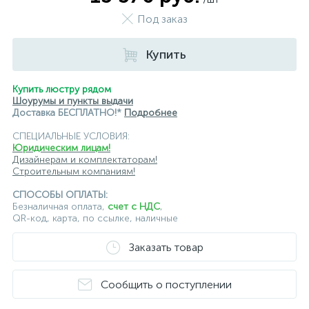
подвесные светильники Lightstar
Под заказ
подвесные светильники Loft it
Купить
подвесные светильники Lumion
подвесные светильники Maytoni
Купить люстру рядом
Шоурумы и пункты выдачи
подвесные светильники Newport
Доставка БЕСПЛАТНО!*
Подробнее
СПЕЦИАЛЬНЫЕ УСЛОВИЯ:
подвесные светильники Odeon Light
Юридическим лицам!
Дизайнерам и комплектаторам!
подвесные светильники ST Luce
Строительным компаниям!
подвесные светильники для кафе и ресторанов
СПОСОБЫ ОПЛАТЫ:
Безналичная оплата,
счет с НДС
,
QR-код, карта, по ссылке, наличные
подвесные светильники для лестниц
Заказать товар
подвесные светильники над барной стойкой
подвесные светильники над столом
Сообщить о поступлении
подвесные светлильники LED