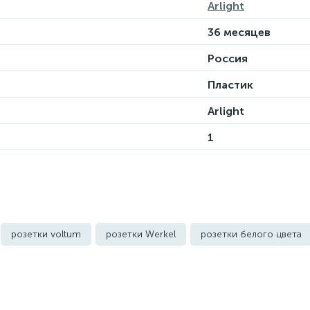
Arlight
36 месяцев
Россия
Пластик
Arlight
1
розетки voltum
розетки Werkel
розетки белого цвета
го цвета
уличные розетки