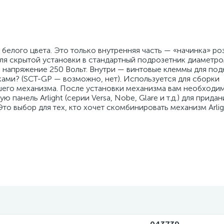
белого цвета. Это только внутренняя часть — «начинка» роз
ля скрытой установки в стандартный подрозетник диаметро
и напряжение 250 Вольт. Внутри — винтовые клеммы для по
ми? (SCT-GP — возможно, нет). Используется для сборки
вшего механизма. После установки механизма вам необходи
анель Arlight (серии Versa, Nobe, Glare и т.д.) для придан
Это выбор для тех, кто хочет скомбинировать механизм Arli