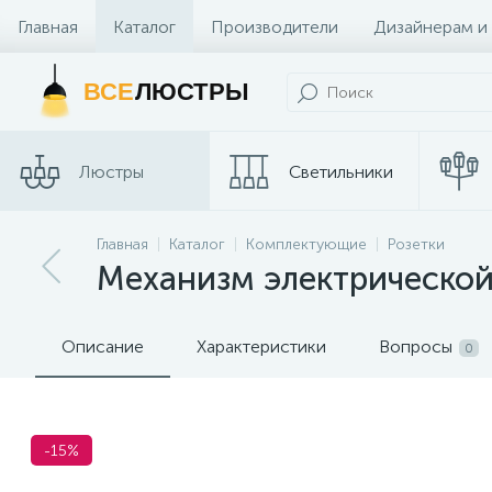
Главная
Каталог
Производители
Дизайнерам и
Контакты и Магазины
ВСЕ
ЛЮСТРЫ
Люстры
Светильники
Главная
Каталог
Комплектующие
Розетки
Споты
Трековые сис
Механизм электрической
Описание
Характеристики
Вопросы
0
-15%