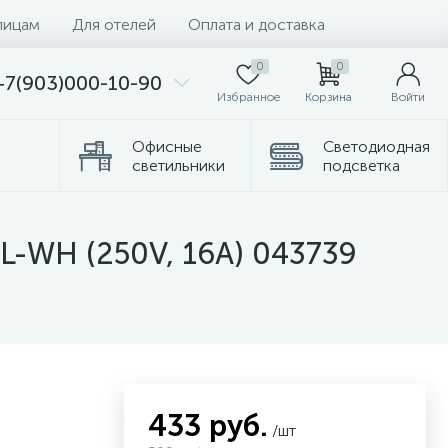
лицам
Для отелей
Оплата и доставка
0
0
+7(903)000-10-90
Избранное
Корзина
Войти
Офисные
Светодиодная
светильники
подсветка
омплектующие
Торшеры
L-WH (250V, 16A) 043739
433 руб.
/шт