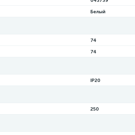
043739
Белый
74
74
IP20
250