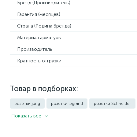
Бренд (Производитель)
Гарантия (месяцев)
Страна (Родина бренда)
Материал арматуры
Производитель
Кратность отгрузки
Товар в подборках:
розетки jung
розетки legrand
розетки Schneider
Показать всe
розетки с защитой от влаги IP44 и выше
розетки черно