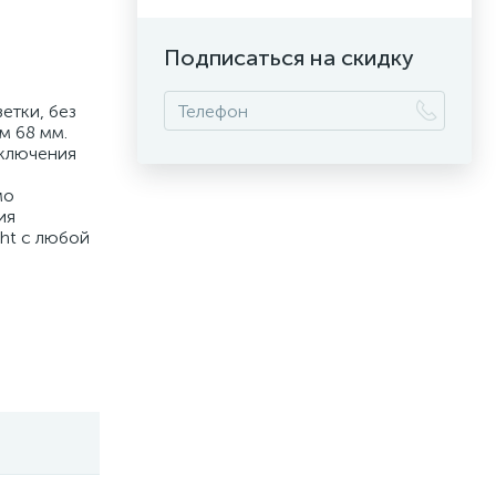
Подписаться на скидку
етки, без
м 68 мм.
дключения
мо
ия
ght с любой