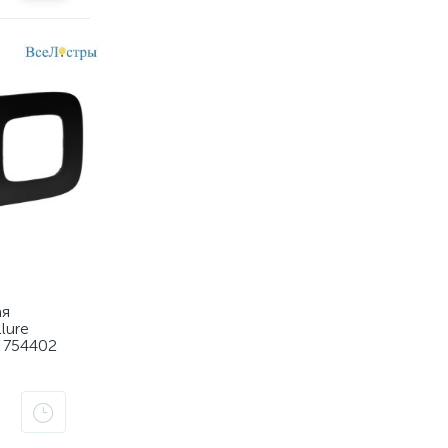
ая
lure
 754402