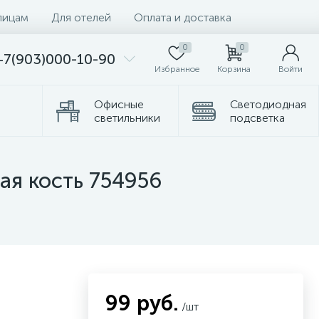
лицам
Для отелей
Оплата и доставка
0
0
+7(903)000-10-90
Избранное
Корзина
Войти
Офисные
Светодиодная
светильники
подсветка
омплектующие
Торшеры
вая кость 754956
99 руб.
/шт