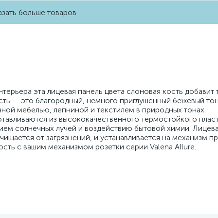
зать больше товаров
терьера эта лицевая панель цвета слоновая кость добавит 
ть — это благородный, немного приглушённый бежевый тон
ной мебелью, лепниной и текстилем в природных тонах.
отавливаются из высококачественного термостойкого пласт
ием солнечных лучей и воздействию бытовой химии. Лицева
чищается от загрязнений, и устанавливается на механизм п
ть с вашим механизмом розетки серии Valena Allure.