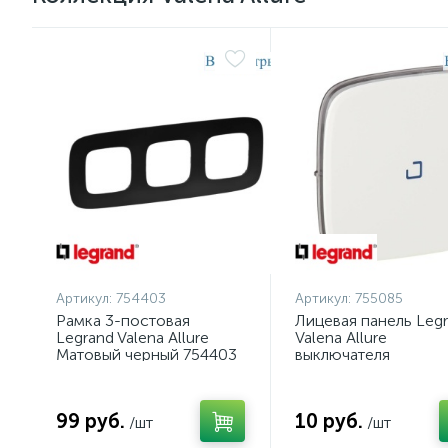
Артикул:
754403
Артикул:
755085
Рамка 3-постовая
Лицевая панель Leg
Legrand Valena Allure
Valena Allure
Матовый черный 754403
выключателя
одноклавишного с
подсветкой белая
755085
99 руб.
10 руб.
/шт
/шт