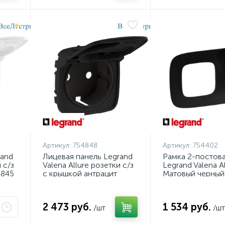
Артикул:
754848
Артикул:
754402
rand
Лицевая панель Legrand
Рамка 2-постов
 с/з
Valena Allure розетки с/з
Legrand Valena Al
4845
с крышкой антрацит
Матовый черный
754848
2 473 руб.
1 534 руб.
/шт
/шт