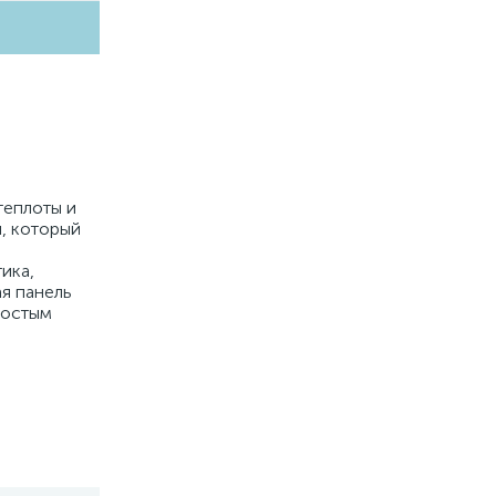
теплоты и
, который
ика,
я панель
ростым