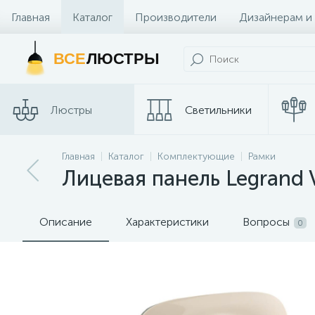
Главная
Каталог
Производители
Дизайнерам и
Контакты и Магазины
ВСЕ
ЛЮСТРЫ
Люстры
Светильники
Главная
Каталог
Комплектующие
Рамки
Споты
Трековые сис
Лицевая панель Legrand V
Описание
Характеристики
Вопросы
0