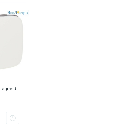
Legrand
 белая