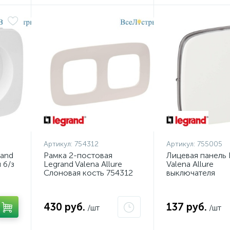
Артикул:
754312
Артикул:
755005
rand
Рамка 2-постовая
Лицевая панель 
 б/з
Legrand Valena Allure
Valena Allure
Слоновая кость 754312
выключателя
одноклавишного
755005
430 руб.
137 руб.
/шт
/шт