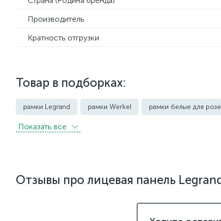
Страна (Родина бренда)
Производитель
Кратность отгрузки
Товар в подборках:
рамки Legrand
рамки Werkel
рамки белые для розе
Показать всe
рамки Эра
Отзывы про лицевая панель Legrand 