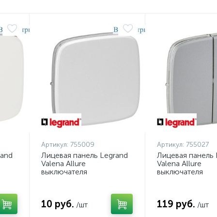
Артикул:
755009
Артикул:
755027
rand
Лицевая панель Legrand
Лицевая панель 
Valena Allure
Valena Allure
выключателя
выключателя
одноклавишного жемчуг
двухклавишного
755009
алюминий 75502
10 руб.
119 руб.
/шт
/шт