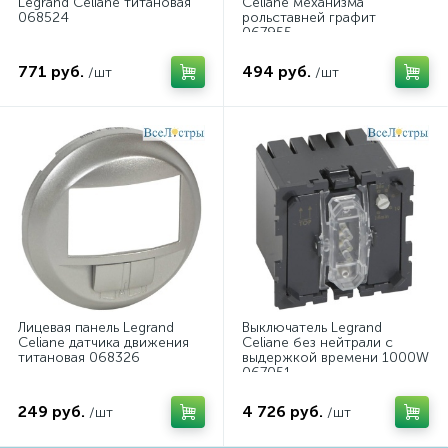
Legrand Celiane титановая
Celiane механизма
068524
рольставней графит
067955
771 руб.
494 руб.
/шт
/шт
Лицевая панель Legrand
Выключатель Legrand
Celiane датчика движения
Celiane без нейтрали с
титановая 068326
выдержкой времени 1000W
067051
249 руб.
4 726 руб.
/шт
/шт