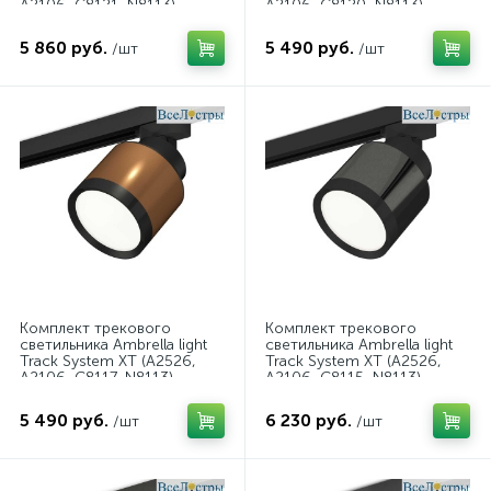
A2106, C8121, N8113)
A2106, C8120, N8113)
XT8121001
XT8120001
5 860 руб.
5 490 руб.
/шт
/шт
Комплект трекового
Комплект трекового
светильника Ambrella light
светильника Ambrella light
Track System XT (A2526,
Track System XT (A2526,
A2106, C8117, N8113)
A2106, C8115, N8113)
XT8117001
XT8115001
5 490 руб.
6 230 руб.
/шт
/шт