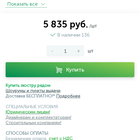
Показать всe
встраиваемые трековые
магнитные трековые светильники
5 835 руб.
/шт
модульные трековые
подвесные трековые
В наличии 136
с цоколем GU10
-
+
шт
светильники для модульной системы
светодиодные трековые
трековые однофазные
Купить
черные
ЭРА
Crystal Lux
Ambrella
Купить люстру рядом
Шоурумы и пункты выдачи
Доставка БЕСПЛАТНО!*
Подробнее
СПЕЦИАЛЬНЫЕ УСЛОВИЯ:
Юридическим лицам!
Дизайнерам и комплектаторам!
Строительным компаниям!
СПОСОБЫ ОПЛАТЫ:
Безналичная оплата,
счет с НДС
,