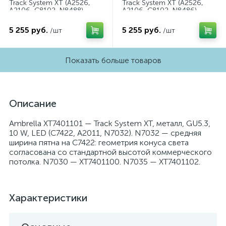
Track System XT (A2526,
Track System XT (A2526,
A2106, C8102, N8488)
A2106, C8102, N8486)
XT8102043
XT8102042
5 255 руб.
5 255 руб.
/шт
/шт
Показать больше товаров
Описание
Ambrella XT7401101 — Track System XT, металл, GU5.3,
10 W, LED (C7422, A2011, N7032). N7032 — средняя
ширина пятна на C7422: геометрия конуса света
согласована со стандартной высотой коммерческого
потолка. N7030 — XT7401100. N7035 — XT7401102.
Характеристики