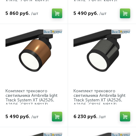
A2106, C8121, N8113)
A2106, C8120, N8113)
XT8121001
XT8120001
5 860 руб.
5 490 руб.
/шт
/шт
Комплект трекового
Комплект трекового
светильника Ambrella light
светильника Ambrella light
Track System XT (A2526,
Track System XT (A2526,
A2106, C8117, N8113)
A2106, C8115, N8113)
XT8117001
XT8115001
5 490 руб.
6 230 руб.
/шт
/шт