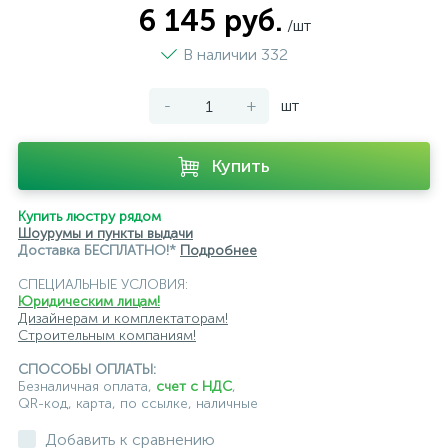
6 145 руб.
/шт
модульные трековые
подвесные трековые
В наличии 332
с цоколем GU10
-
+
шт
светильники для модульной системы
светодиодные трековые
трековые однофазные
Купить
черные
ЭРА
Crystal Lux
Ambrella
Купить люстру рядом
Шоурумы и пункты выдачи
Доставка БЕСПЛАТНО!*
Подробнее
СПЕЦИАЛЬНЫЕ УСЛОВИЯ:
Юридическим лицам!
Дизайнерам и комплектаторам!
Строительным компаниям!
СПОСОБЫ ОПЛАТЫ:
Безналичная оплата,
счет с НДС
,
QR-код, карта, по ссылке, наличные
Добавить к сравнению