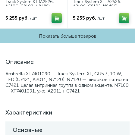
Track System XT (A2526,
Track System XT (A2526,
A2106, C8102, N8488)
A2106, C8102, N8486)
XT8102043
XT8102042
5 255 руб.
5 255 руб.
/шт
/шт
Показать больше товаров
Описание
Ambrella XT7401090 — Track System XT, GU5.3, 10 W,
LED (C7421, A2011, N7120). N7120 — широкое пятно на
C7421: целая витринная группа в одном акценте. N7160
— XT7401091, уже. A2011 + C7421.
Характеристики
Основные