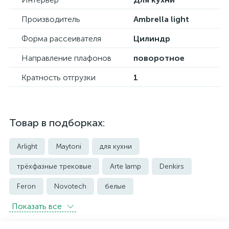
Производитель
Ambrella light
Форма рассеивателя
Цилиндр
Направление плафонов
поворотное
Кратность отгрузки
1
Товар в подборках:
Arlight
Maytoni
для кухни
трёхфазные трековые
Arte lamp
Denkirs
Feron
Novotech
белые
Показать всe
встраиваемые трековые
магнитные трековые светильники