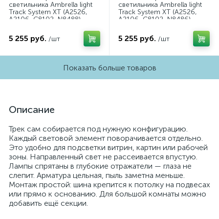
светильника Ambrella light
светильника Ambrella light
Track System XT (A2526,
Track System XT (A2526,
A2106, C8102, N8488)
A2106, C8102, N8486)
XT8102043
XT8102042
5 255 руб.
5 255 руб.
/шт
/шт
Показать больше товаров
Описание
Трек сам собирается под нужную конфигурацию.
Каждый световой элемент поворачивается отдельно.
Это удобно для подсветки витрин, картин или рабочей
зоны. Направленный свет не рассеивается впустую.
Лампы спрятаны в глубокие отражатели — глаза не
слепит. Арматура цельная, пыль заметна меньше.
Монтаж простой: шина крепится к потолку на подвесах
или прямо к основанию. Для большой комнаты можно
добавить ещё секции.