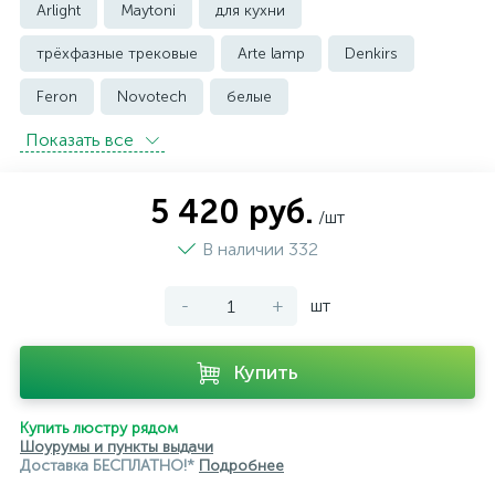
Arlight
Maytoni
для кухни
трёхфазные трековые
Arte lamp
Denkirs
Feron
Novotech
белые
Показать всe
встраиваемые трековые
магнитные трековые светильники
5 420 руб.
/шт
модульные трековые
подвесные трековые
В наличии 332
с цоколем GU10
-
+
шт
светильники для модульной системы
светодиодные трековые
трековые однофазные
Купить
черные
ЭРА
Crystal Lux
Ambrella
Купить люстру рядом
Шоурумы и пункты выдачи
Доставка БЕСПЛАТНО!*
Подробнее